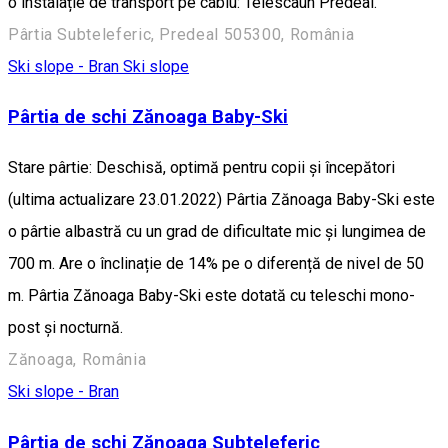
o instalație de transport pe cablu: Telescaun Predeal.
Pârtia Subteleferic, Predeal 505300, România
Ski slope - Bran
Ski slope
Pârtia de schi Zănoaga Baby-Ski
Stare pârtie: Deschisă, optimă pentru copii și începători
(ultima actualizare 23.01.2022) Pârtia Zănoaga Baby-Ski este
o pârtie albastră cu un grad de dificultate mic și lungimea de
700 m. Are o înclinație de 14% pe o diferență de nivel de 50
m. Pârtia Zănoaga Baby-Ski este dotată cu teleschi mono-
post și nocturnă.
Zănoaga, România
Ski slope - Bran
Pârtia de schi Zănoaga Subteleferic