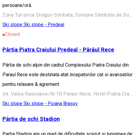
persoane/oră.
Zona Turistica Dragus-Simbata, Comuna Sâmbăta de Sus 507251, Romania
Ski slope
Ski slope - Predeal
Closed
Pârtia Piatra Craiului Predeal - Pârâul Rece
Pârtia de schi alpin din cadrul Complexului Piatra Craiului din
Paraul Rece este destinata atat incepatorilor cat si avansatilor
pentru relaxare & agrement
str. Valea Rasnoavei Nr.10 Paraul Rece, Hotel Piatra Craiului, Predeal, Romania, 505300
Ski slope
Ski slope - Poiana Brașov
Pârtia de schi Stadion
Partia Stadion are un grad de dificultate scazut si lungimea de