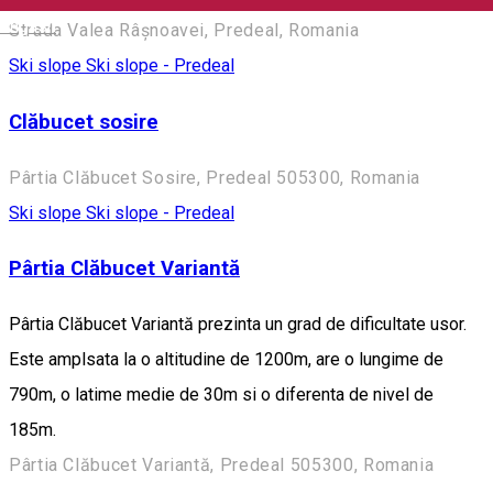
English
Strada Valea Râșnoavei, Predeal, Romania
Ski slope
Ski slope - Predeal
Clăbucet sosire
Pârtia Clăbucet Sosire, Predeal 505300, Romania
Ski slope
Ski slope - Predeal
Pârtia Clăbucet Variantă
Pârtia Clăbucet Variantă prezinta un grad de dificultate usor.
Este amplsata la o altitudine de 1200m, are o lungime de
790m, o latime medie de 30m si o diferenta de nivel de
185m.
Pârtia Clăbucet Variantă, Predeal 505300, Romania