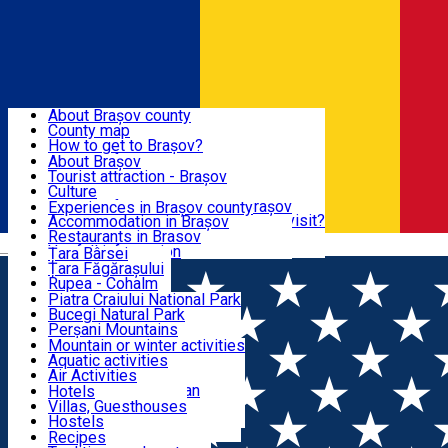
Sign In
Sign Up Free
BRAȘOV COUNTY
About Brașov county
County map
BRAȘOV
How to get to Brașov?
Tourist Information Centers
About Brașov
Tourist Guides
Tourist attraction - Brașov
EXPERIENCES
Brașov Tourism Recommendations
Culture
Historical tourist attractions
Tourist Information Center - Brașov
Experiences in Brașov county
What would a local recommend to visit?
Accommodation in Brașov
DESTINATIONS
Tourism news Brașov
Restaurants in Brasov
Română
Restaurants
Usefull information
Țara Bârsei
Țara Făgărașului
NATURE
Rupea - Cohalm
ECO Destinations
Piatra Craiului National Park
Bucegi Natural Park
ACTIVE TOURISM
Perșani Mountains
Făgăraș Mountains
Mountain or winter activities
Postăvarul Peak
Aquatic activities
ACCOMMODATION
Măgura Codlei
Air Activities
Ciucaș Mountains
Adventure, Equestrian
Hotels
Protected areas
Cycling, Running
Villas, Guesthouses
CULTURAL HERITAGE
Other natural attractions
Other activities
Hostels
Speoturism
Cottages
Recipes