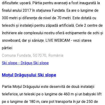
dificultate: ușoară. Pârtia pentru avansați a fost inaugurată la
finalul anului 2017 în stațiunea Fundata. Ea are o lungime de
300 metri și diferențe de nivel de 70 metri. Este dotată cu
teleschi și instalații pentru zăpadă artificială. Cele 2 centre de
închiriere ale complexului nostru oferă echipamente de schi și
snowboard, dar și săniuțe. LIVE WEBCAM - vezi starea
pârtiei
Comuna Fundata, 507070, România
Ski slope - Drăguș
Ski slope
Moțul Drăgușului Ski slope
Partia Moțul Drăgușului este deservită de două instalații
teleferice, un teleski pe o lungime de 460 m și un babyski lift
pe o lungime de 180 m, care pot transporta în jur de 250 de