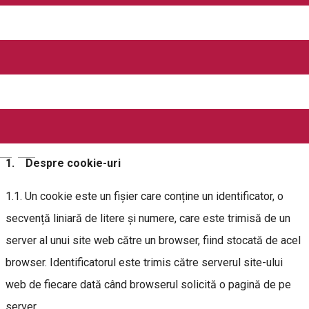
Prin utilizarea website-ului și aplicațiilor noastre și
acceptarea acestei politici, vă exprimați acordul cu privire la
utilizarea cookie-urilor, conform prevederilor prezentei
politici.
English
1. Despre cookie-uri
1.1. Un cookie este un fișier care conține un identificator, o
secvență liniară de litere și numere, care este trimisă de un
server al unui site web către un browser, fiind stocată de acel
browser. Identificatorul este trimis către serverul site-ului
web de fiecare dată când browserul solicită o pagină de pe
server.