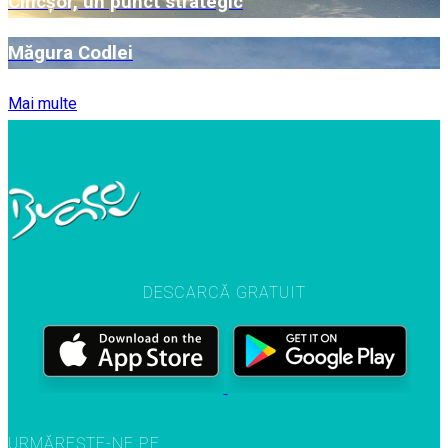
Cincșor, un punct strategic
Măgura Codlei
Mai multe
DESCARCĂ GRATUIT
URMĂREȘTE-NE PE