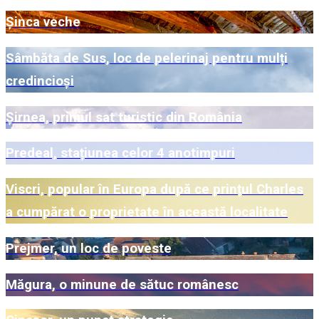
Șinca veche
Sâmbăta de Sus, loc de pelerinaj pentru mulți
credincioși
Șirnea, primul sat turistic din România
Predeal, stațiunea celor 4 anotimpuri
Viscri, popular în Europa după ce prințul Charles
a cumpărat o proprietate în această localitate
Prejmer, un loc de poveste
Măgura, o minune de sătuc românesc