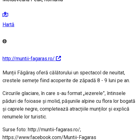
Hartă
http://muntii-fagaras.ro/
Munții Făgăraș oferă călătorului un spectacol de neuitat,
crestele semețe fiind acoperite de zăpadă 8 - 9 luni pe an.
Circurile glaciare, în care s-au format „iezerele”, întinsele
păduri de foioase și molid, pășunile alpine cu flora lor bogată
și caprele negre, completează atracțiile munților și explică
renumele lor turistic.
Surse foto: http://muntii-fagaras.ro/;
https://www.facebook.com/Muntii-Fagaras