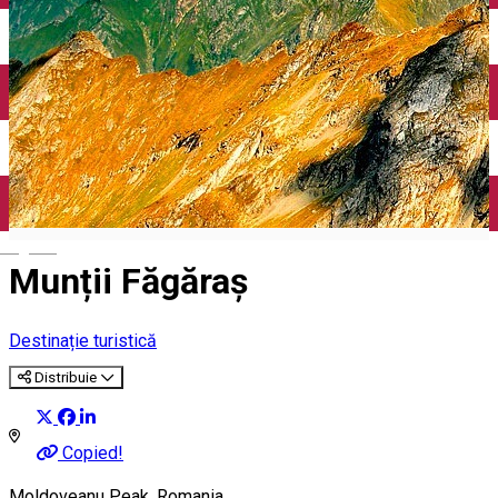
English
Munții Făgăraș
Destinație turistică
Distribuie
Copied!
Moldoveanu Peak, Romania