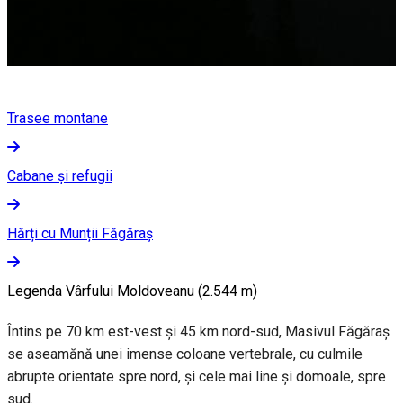
Trasee montane
Cabane și refugii
Hărți cu Munții Făgăraș
Legenda Vârfului Moldoveanu (2.544 m)
Întins pe 70 km est-vest și 45 km nord-sud, Masivul Făgăraș
se aseamănă unei imense coloane vertebrale, cu culmile
abrupte orientate spre nord, și cele mai line și domoale, spre
sud.