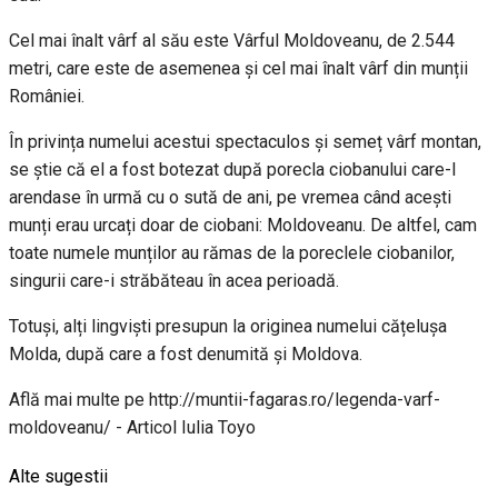
Cel mai înalt vârf al său este Vârful Moldoveanu, de 2.544
metri, care este de asemenea și cel mai înalt vârf din munții
României.
În privința numelui acestui spectaculos și semeț vârf montan,
se știe că el a fost botezat după porecla ciobanului care-l
arendase în urmă cu o sută de ani, pe vremea când acești
munți erau urcați doar de ciobani: Moldoveanu. De altfel, cam
toate numele munților au rămas de la poreclele ciobanilor,
singurii care-i străbăteau în acea perioadă.
Totuși, alți lingviști presupun la originea numelui cățelușa
Molda, după care a fost denumită și Moldova.
Află mai multe pe http://muntii-fagaras.ro/legenda-varf-
moldoveanu/ - Articol Iulia Toyo
Alte sugestii