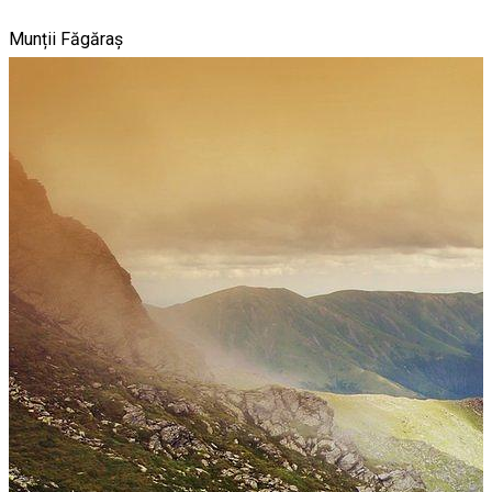
Munții Făgăraș