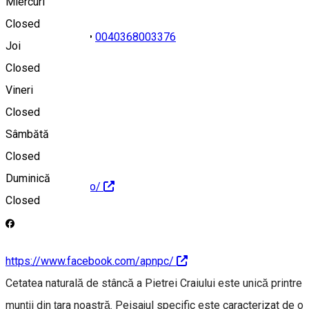
Miercuri
Closed
0040268223165
•
0040368003376
Joi
Closed
Vineri
office@pcrai.ro
Closed
Sâmbătă
Closed
Duminică
http://www.pcrai.ro/
Closed
https://www.facebook.com/apnpc/
Cetatea naturală de stâncă a Pietrei Craiului este unică printre
munţii din țara noastră. Peisajul specific este caracterizat de o