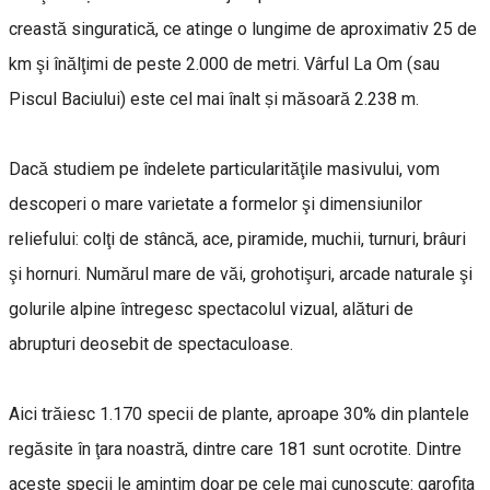
creastă singuratică, ce atinge o lungime de aproximativ 25 de
km şi înălţimi de peste 2.000 de metri. Vârful La Om (sau
Piscul Baciului) este cel mai înalt și măsoară 2.238 m.
Dacă studiem pe îndelete particularităţile masivului, vom
descoperi o mare varietate a formelor şi dimensiunilor
reliefului: colţi de stâncă, ace, piramide, muchii, turnuri, brâuri
şi hornuri. Numărul mare de văi, grohotişuri, arcade naturale şi
golurile alpine întregesc spectacolul vizual, alături de
abrupturi deosebit de spectaculoase.
Aici trăiesc 1.170 specii de plante, aproape 30% din plantele
regăsite în ţara noastră, dintre care 181 sunt ocrotite. Dintre
aceste specii le amintim doar pe cele mai cunoscute: garofiţa