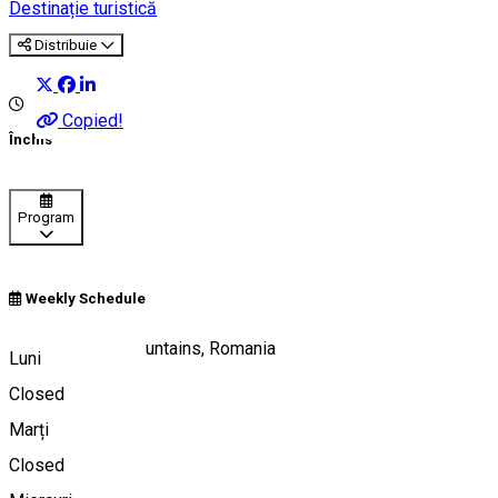
Destinație turistică
Distribuie
Copied!
Închis
Program
Weekly Schedule
Piatra Craiului Mountains, Romania
Luni
Closed
Marți
Hartă
Closed