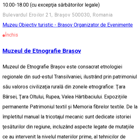
10.00-18.00 (cu excepţia sărbătorilor legale)
Bulevardul Eroilor 21, Brașov 500030, Romania
Muzeu
Obiectiv turistic - Brașov
Organizator de Evenimente
Închis
Muzeul de Etnografie Braşov
Muzeul de Etnografie Braşov este consacrat etnologiei
regionale din sud-estul Transilvaniei, ilustrând prin patrimoniul
său valoros civilizaţia rurală din zonele etnografice: Ţara
Bârsei, Ţara Oltului, Rupea, Valea Hârtibaciului. Expozițiile
permanente Patrimoniul textil și Memoria fibrelor textile. De la
împletitul manual la tricotajul mecanic sunt dedicate istoriei
ţesăturilor din regiune, incluzând aspecte legate de mutaţiile
ce au intervenit la nivelul materiilor prime, al tehnicilor de