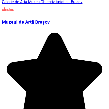
Galerie de Arta
Muzeu
Obiectiv turistic - Brașov
Închis
Muzeul de Artă Braşov