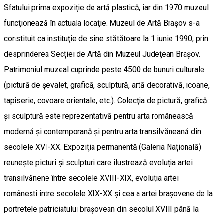
Sfatului prima expoziţie de artă plastică, iar din 1970 muzeul
funcţionează în actuala locaţie. Muzeul de Artă Braşov s-a
constituit ca instituţie de sine stătătoare la 1 iunie 1990, prin
desprinderea Secției de Artă din Muzeul Judeţean Braşov.
Patrimoniul muzeal cuprinde peste 4500 de bunuri culturale
(pictură de şevalet, grafică, sculptură, artă decorativă, icoane,
tapiserie, covoare orientale, etc.). Colecţia de pictură, grafică
şi sculptură este reprezentativă pentru arta românească
modernă şi contemporană şi pentru arta transilvăneană din
secolele XVI-XX. Expoziţia permanentă (Galeria Națională)
reunește picturi și sculpturi care ilustrează evoluția artei
transilvănene între secolele XVIII-XIX, evoluția artei
românești între secolele XIX-XX și cea a artei brașovene de la
portretele patriciatului brașovean din secolul XVIII până la