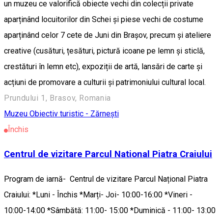
un muzeu ce valorifică obiecte vechi din colecții private
aparținând locuitorilor din Schei și piese vechi de costume
aparținând celor 7 cete de Juni din Brașov, precum și ateliere
creative (cusături, țesături, pictură icoane pe lemn și sticlă,
crestături în lemn etc), expoziții de artă, lansări de carte și
acțiuni de promovare a culturii și patrimoniului cultural local.
Prundului 1, Brasov, Romania
Muzeu
Obiectiv turistic - Zărnești
Închis
Centrul de vizitare Parcul National Piatra Craiului
Program de iarnă- Centrul de vizitare Parcul Național Piatra
Craiului: *Luni - Închis *Marți- Joi- 10:00-16:00 *Vineri -
10:00-14:00 *Sâmbătă: 11:00- 15:00 *Duminică - 11:00- 13:00