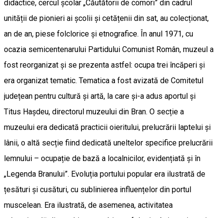
didactice, cercul școlar „Căutătorii de comori” din cadrul
unității de pionieri ai școlii și cetățenii din sat, au colecționat,
an de an, piese folclorice și etnografice. În anul 1971, cu
ocazia semicentenarului Partidului Comunist Român, muzeul a
fost reorganizat și se prezenta astfel: ocupa trei încăperi și
era organizat tematic. Tematica a fost avizată de Comitetul
județean pentru cultură și artă, la care și-a adus aportul și
Titus Hașdeu, directorul muzeului din Bran. O secție a
muzeului era dedicată practicii oieritului, prelucrării laptelui și
lânii, o altă secție fiind dedicată uneltelor specifice prelucrării
lemnului – ocupație de bază a localnicilor, evidențiată și în
„Legenda Branului”. Evoluția portului popular era ilustrată de
țesături și cusături, cu sublinierea influențelor din portul
muscelean. Era ilustrată, de asemenea, activitatea