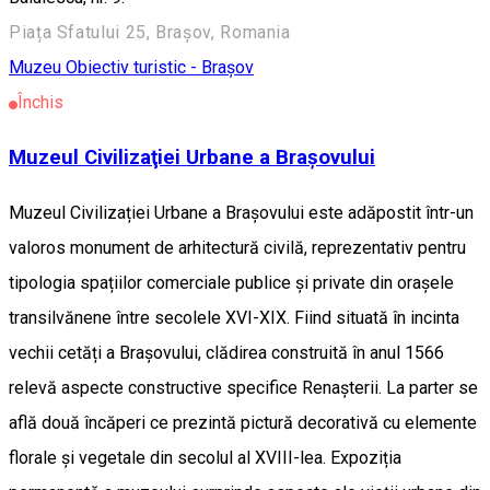
Piața Sfatului 25, Brașov, Romania
Muzeu
Obiectiv turistic - Brașov
Închis
Muzeul Civilizaţiei Urbane a Braşovului
Muzeul Civilizației Urbane a Brașovului este adăpostit într-un
valoros monument de arhitectură civilă, reprezentativ pentru
tipologia spațiilor comerciale publice și private din orașele
transilvănene între secolele XVI-XIX. Fiind situată în incinta
vechii cetăți a Brașovului, clădirea construită în anul 1566
relevă aspecte constructive specifice Renașterii. La parter se
află două încăperi ce prezintă pictură decorativă cu elemente
florale și vegetale din secolul al XVIII-lea. Expoziția