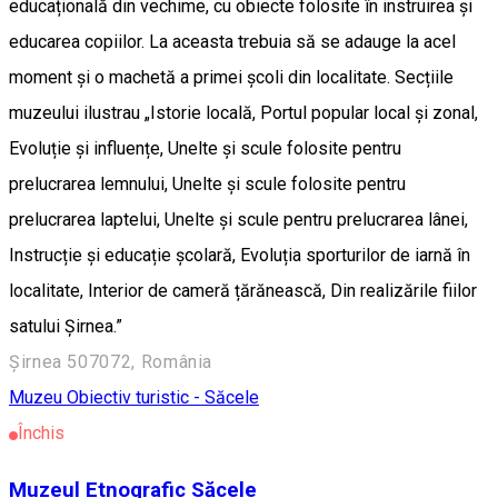
educațională din vechime, cu obiecte folosite în instruirea și
educarea copiilor. La aceasta trebuia să se adauge la acel
moment și o machetă a primei școli din localitate. Secțiile
muzeului ilustrau „Istorie locală, Portul popular local și zonal,
Evoluție și influențe, Unelte și scule folosite pentru
prelucrarea lemnului, Unelte și scule folosite pentru
prelucrarea laptelui, Unelte și scule pentru prelucrarea lânei,
Instrucție și educație școlară, Evoluția sporturilor de iarnă în
localitate, Interior de cameră țărănească, Din realizările fiilor
satului Șirnea.”
Șirnea 507072, România
Muzeu
Obiectiv turistic - Săcele
Închis
Muzeul Etnografic Săcele