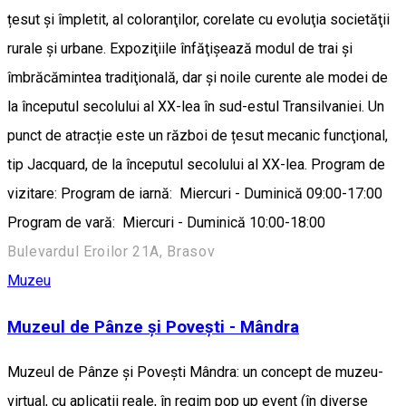
țesut și împletit, al coloranţilor, corelate cu evoluţia societăţii
rurale şi urbane. Expoziţiile înfăţişează modul de trai și
îmbrăcămintea tradiţională, dar şi noile curente ale modei de
la începutul secolului al XX-lea în sud-estul Transilvaniei. Un
punct de atracție este un război de țesut mecanic funcţional,
tip Jacquard, de la începutul secolului al XX-lea. Program de
vizitare: Program de iarnă: Miercuri - Duminică 09:00-17:00
Program de vară: Miercuri - Duminică 10:00-18:00
Bulevardul Eroilor 21A, Brasov
Muzeu
Muzeul de Pânze și Povești - Mândra
Muzeul de Pânze și Povești Mândra: un concept de muzeu-
virtual, cu aplicații reale, în regim pop up event (în diverse