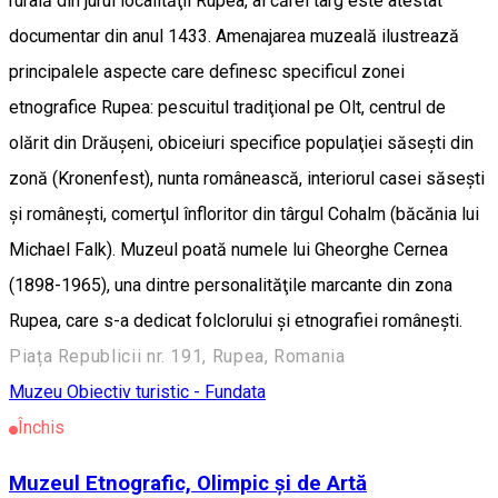
rurală din jurul localităţii Rupea, al cărei târg este atestat
documentar din anul 1433. Amenajarea muzeală ilustrează
principalele aspecte care definesc specificul zonei
etnografice Rupea: pescuitul tradiţional pe Olt, centrul de
olărit din Drăuşeni, obiceiuri specifice populaţiei săseşti din
zonă (Kronenfest), nunta românească, interiorul casei săseşti
şi româneşti, comerţul înfloritor din târgul Cohalm (băcănia lui
Michael Falk). Muzeul poată numele lui Gheorghe Cernea
(1898-1965), una dintre personalităţile marcante din zona
Rupea, care s-a dedicat folclorului şi etnografiei româneşti.
Piața Republicii nr. 191, Rupea, Romania
Muzeu
Obiectiv turistic - Fundata
Închis
Muzeul Etnografic, Olimpic și de Artă