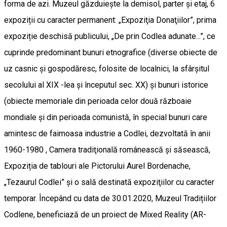
forma de azi. Muzeul găzduiește la demisol, parter și etaj, 6
expoziții cu caracter permanent: „Expoziţia Donaţiilor”, prima
expoziție deschisă publicului, „De prin Codlea adunate...”, ce
cuprinde predominant bunuri etnografice (diverse obiecte de
uz casnic și gospodăresc, folosite de localnici, la sfârșitul
secolului al XIX -lea și începutul sec. XX) și bunuri istorice
(obiecte memoriale din perioada celor două războaie
mondiale și din perioada comunistă, în special bunuri care
amintesc de faimoasa industrie a Codlei, dezvoltată în anii
1960-1980 , Camera tradiţională românească și săsească,
Expoziția de tablouri ale Pictorului Aurel Bordenache,
„Tezaurul Codlei” şi o sală destinată expoziţiilor cu caracter
temporar. Începând cu data de 30.01.2020, Muzeul Tradițiilor
Codlene, beneficiază de un proiect de Mixed Reality (AR-