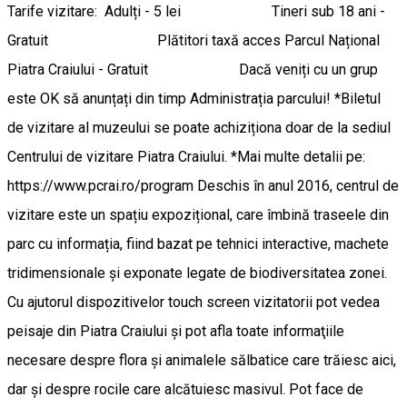
Tarife vizitare: Adulți - 5 lei Tineri sub 18 ani -
Gratuit Plătitori taxă acces Parcul Național
Piatra Craiului - Gratuit Dacă veniți cu un grup
este OK să anunțați din timp Administrația parcului! *Biletul
de vizitare al muzeului se poate achiziționa doar de la sediul
Centrului de vizitare Piatra Craiului. *Mai multe detalii pe:
https://www.pcrai.ro/program Deschis în anul 2016, centrul de
vizitare este un spațiu expozițional, care îmbină traseele din
parc cu informația, fiind bazat pe tehnici interactive, machete
tridimensionale și exponate legate de biodiversitatea zonei.
Cu ajutorul dispozitivelor touch screen vizitatorii pot vedea
peisaje din Piatra Craiului şi pot afla toate informaţiile
necesare despre flora şi animalele sălbatice care trăiesc aici,
dar şi despre rocile care alcătuiesc masivul. Pot face de