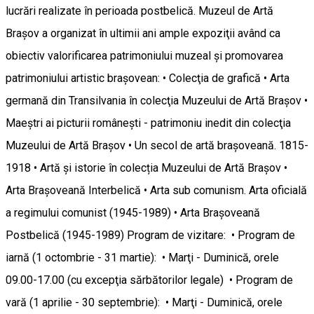
lucrări realizate în perioada postbelică. Muzeul de Artă
Braşov a organizat în ultimii ani ample expoziţii având ca
obiectiv valorificarea patrimoniului muzeal și promovarea
patrimoniului artistic brașovean: • Colecţia de grafică • Arta
germană din Transilvania în colecţia Muzeului de Artă Braşov •
Maeştri ai picturii româneşti - patrimoniu inedit din colecţia
Muzeului de Artă Braşov • Un secol de artă brașoveană. 1815-
1918 • Artă și istorie în colecția Muzeului de Artă Brașov •
Arta Brașoveană Interbelică • Arta sub comunism. Arta oficială
a regimului comunist (1945-1989) • Arta Brașoveană
Postbelică (1945-1989) Program de vizitare: • Program de
iarnă (1 octombrie - 31 martie): • Marţi - Duminică, orele
09.00-17.00 (cu excepţia sărbătorilor legale) • Program de
vară (1 aprilie - 30 septembrie): • Marţi - Duminică, orele