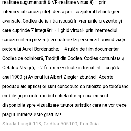
realitate augumentată & VR-realitate virtuală) – prin
intermediul căruia puteți descoperi cu ajutorul tehnologiei
avansate, Codlea de ieri transpusă în vremurile prezente și
care cuprinde 7 integrări: -1 ghid virtual- prin intermediul
căruia suntem prezenți la o istorie la persoana I privind viața
pictorului Aurel Bordenache; - 4 rulări de film documentar-
Codlea de odinioară, Tradiții din Codlea, Codlea comunistă și
Cetatea Neagră; - 2 ferestre virtuale în trecut: str Lungă la
anul 1900 și Avionul lui Albert Ziegler zburând. Aceste
produse ale aplicației sunt concepute să ruleaze pe telefoane
mobile și prin intermediul ochelarilor speciali și sunt
disponibile spre vizualizare tuturor turiștilor care ne vor trece
pragul. Intrarea este gratuită!
Strada Lungă 113, Codlea 505100, România