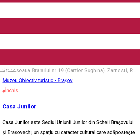
Muzeul este amenajat în cadrul taberei naționale de artă
„Fekete Gabor”, fiind un spațiu expozițional cu vânzare pentru
lucrări de artă tradiționale și moderne, expuse atât în aer liber
cât și în interior, oferind de asemenea și cursuri de artă
gratuite (pictură, sculptură). Sursă text:
https://www.visitzarnesti.ro/
English
Str.soseaua Branului nr 19 (Cartier Sughina), Zarnesti, Romania, 505800
Muzeu
Obiectiv turistic - Brașov
Închis
Casa Junilor
Casa Junilor este Sediul Uniunii Junilor din Scheii Brașovului
și Brașovechi, un spațiu cu caracter cultural care adăpostește