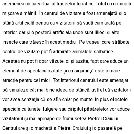
asemenea un tur virtual al traseelor turistice. Totul cu o simplă
mişcare a mâinii. În centrul de vizitare a fost amenajată şi o
stână artificială pentru ca vizitatorii să vadă cum arată pe
interior, dar şi o peşteră artificială unde sunt lilieci şi alte
insecte care trăiesc în acest mediu. Pe traseul care străbate
centrul de vizitare pot fi admirate animalele sălbatice.
Acestea nu pot fi doar văzute, ci şi auzite, fapt care aduce un
element de spectaculozitate şi cu siguranţă este o mare
atracţie pentru cei mici. Tot interiorul centrului este amenajat
să simuleze cât mai bine ideea de stâncă, astfel că vizitatorii
vor avea senzaţia că se află chiar pe munte. În plus efectele
speciale cu tunete, fulgere sau ciripitul păsărelelor vor aduce
vizitatorul şi mai aproape de frumuseţea Pietrei Craiului.
Centrul are şi o machetă a Pietrei Craiului şi o pasarelă pe