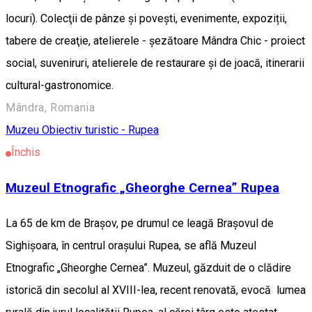
locuri). Colecţii de pânze și poveşti, evenimente, expoziții,
tabere de creaţie, atelierele - şezătoare Mândra Chic - proiect
social, suveniruri, atelierele de restaurare şi de joacă, itinerarii
cultural-gastronomice.
Mândra, Romania
Muzeu
Obiectiv turistic - Rupea
Închis
Muzeul Etnografic „Gheorghe Cernea” Rupea
La 65 de km de Braşov, pe drumul ce leagă Braşovul de
Sighişoara, în centrul oraşului Rupea, se află Muzeul
Etnografic „Gheorghe Cernea”. Muzeul, găzduit de o clădire
istorică din secolul al XVIII-lea, recent renovată, evocă lumea