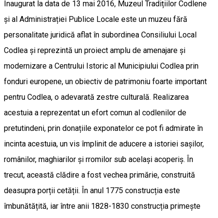
Inaugurat la data de 13 mai 2016, Muzeul Tradițiilor Codlene
și al Administrației Publice Locale este un muzeu fără
personalitate juridică aflat în subordinea Consiliului Local
Codlea și reprezintă un proiect amplu de amenajare și
modernizare a Centrului Istoric al Municipiului Codlea prin
fonduri europene, un obiectiv de patrimoniu foarte important
pentru Codlea, o adevarată zestre culturală. Realizarea
acestuia a reprezentat un efort comun al codlenilor de
pretutindeni, prin donațiile exponatelor ce pot fi admirate în
incinta acestuia, un vis împlinit de aducere a istoriei sașilor,
românilor, maghiarilor și rromilor sub același acoperiș. În
trecut, această clădire a fost vechea primărie, construită
deasupra porții cetății. În anul 1775 construcția este
îmbunătățită, iar între anii 1828-1830 construcția primește