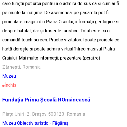
care turiştii pot urca pentru a o admira de sus ca şi cum ar fi
pe munte la înălţime. De asemenea, pe pasarelă pot fi
proiectate imagini din Piatra Craiului, informaţii geologice şi
despre habitat, dar şi traseele turistice. Totul este cu o
comandă touch screen. Practic vizitatorul poate proiecta ce
hartă doreşte şi poate admira virtual întreg masivul Piatra
Craiului. Mai multe informații: prezentare (pcrai.ro)
Zărnești, Romania
Muzeu
Închis
Fundația Prima Școală ROmânească
Piața Unirii 2, Brașov 500123, Romania
Muzeu
Obiectiv turistic - Făgăraș