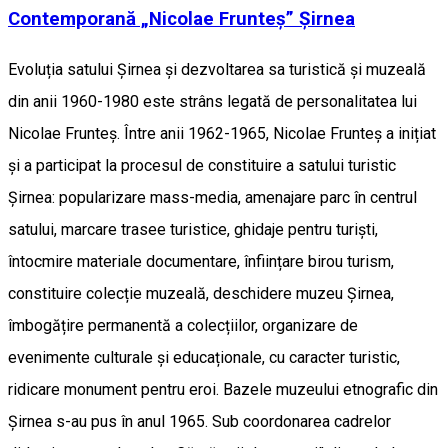
Contemporană „Nicolae Frunteș” Șirnea
Evoluția satului Șirnea și dezvoltarea sa turistică și muzeală
din anii 1960-1980 este strâns legată de personalitatea lui
Nicolae Frunteș. Între anii 1962-1965, Nicolae Frunteș a inițiat
și a participat la procesul de constituire a satului turistic
Șirnea: popularizare mass-media, amenajare parc în centrul
satului, marcare trasee turistice, ghidaje pentru turiști,
întocmire materiale documentare, înființare birou turism,
constituire colecție muzeală, deschidere muzeu Șirnea,
îmbogățire permanentă a colecțiilor, organizare de
evenimente culturale și educaționale, cu caracter turistic,
ridicare monument pentru eroi. Bazele muzeului etnografic din
Șirnea s-au pus în anul 1965. Sub coordonarea cadrelor