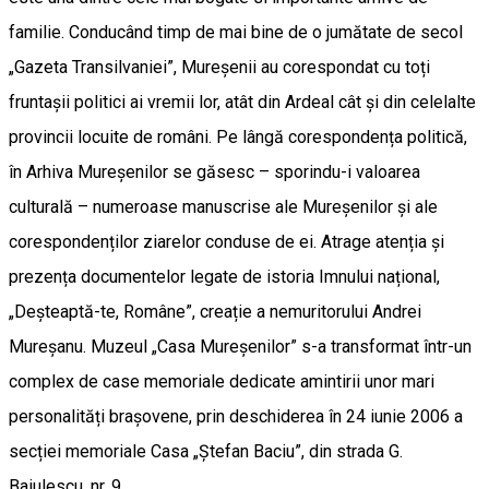
familie. Conducând timp de mai bine de o jumătate de secol
„Gazeta Transilvaniei”, Mureșenii au corespondat cu toți
fruntașii politici ai vremii lor, atât din Ardeal cât și din celelalte
provincii locuite de români. Pe lângă corespondența politică,
în Arhiva Mureșenilor se găsesc – sporindu-i valoarea
culturală – numeroase manuscrise ale Mureșenilor și ale
corespondenților ziarelor conduse de ei. Atrage atenția și
prezența documentelor legate de istoria Imnului național,
„Deșteaptă-te, Române”, creație a nemuritorului Andrei
Mureșanu. Muzeul „Casa Mureșenilor” s-a transformat într-un
complex de case memoriale dedicate amintirii unor mari
personalități brașovene, prin deschiderea în 24 iunie 2006 a
secției memoriale Casa „Ștefan Baciu”, din strada G.
Baiulescu, nr. 9.