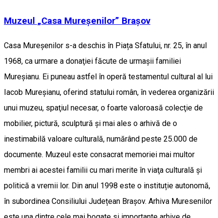
Muzeul „Casa Mureșenilor” Brașov
Casa Mureșenilor s-a deschis în Piața Sfatului, nr. 25, în anul
1968, ca urmare a donaţiei făcute de urmaşii familiei
Mureşianu. Ei puneau astfel în operă testamentul cultural al lui
Iacob Mureşianu, oferind statului român, în vederea organizării
unui muzeu, spaţiul necesar, o foarte valoroasă colecţie de
mobilier, pictură, sculptură şi mai ales o arhivă de o
inestimabilă valoare culturală, numărând peste 25.000 de
documente. Muzeul este consacrat memoriei mai multor
membri ai acestei familii cu mari merite în viaţa culturală şi
politică a vremii lor. Din anul 1998 este o instituție autonomă,
în subordinea Consiliului Județean Brașov. Arhiva Muresenilor
este una dintre cele mai bogate si importante arhive de