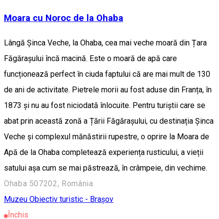
Moara cu Noroc de la Ohaba
Lângă Șinca Veche, la Ohaba, cea mai veche moară din Țara
Făgărașului încă macină. Este o moară de apă care
funcționează perfect în ciuda faptului că are mai mult de 130
de ani de activitate. Pietrele morii au fost aduse din Franța, în
1873 și nu au fost niciodată înlocuite. Pentru turiștii care se
abat prin această zonă a Țării Făgărașului, cu destinația Șinca
Veche și complexul mănăstirii rupestre, o oprire la Moara de
Apă de la Ohaba completează experiența rusticului, a vieții
satului așa cum se mai păstrează, în crâmpeie, din vechime.
Ohaba 507202, România
Muzeu
Obiectiv turistic - Brașov
Închis