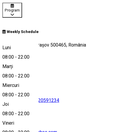
Program
Weekly Schedule
Strada Lânii 74, Brașov 500465, România
Luni
08:00
-
22:00
Marți
Hartă
08:00
-
22:00
Miercuri
08:00
-
22:00
0755122955
•
0720591234
Joi
08:00
-
22:00
Vineri