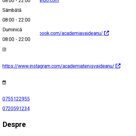
vaideanutenis@yahoo.com
08:00
-
22:00
Sâmbătă
08:00
-
22:00
Duminică
https://www.facebook.com/academiavaideanu/
08:00
-
22:00
https://www.instagram.com/academiatenisvaideanu/
0755122955
0720591234
Despre