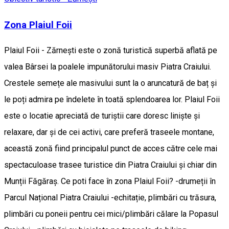
Zona Plaiul Foii
Plaiul Foii - Zărneşti este o zonă turistică superbă aflată pe
valea Bârsei la poalele impunătorului masiv Piatra Craiului.
Crestele semețe ale masivului sunt la o aruncatură de baț şi
le poți admira pe îndelete în toată splendoarea lor. Plaiul Foii
este o locatie apreciată de turiştii care doresc linişte şi
relaxare, dar şi de cei activi, care preferă traseele montane,
această zonă fiind principalul punct de acces către cele mai
spectaculoase trasee turistice din Piatra Craiului şi chiar din
Munții Făgăraş. Ce poti face în zona Plaiul Foii? -drumeții în
Parcul Național Piatra Craiului -echitație, plimbări cu trăsura,
plimbări cu poneii pentru cei mici/plimbări călare la Popasul