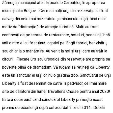
Zărneşti, municipiul aflat la poalele Carpaţilor, în apropierea
municipiului Braşov. Cei mai mulţi urşi din rezervaţie au fost
salvaţi din cele mai mizerabile şi minuscule cuşti, fiind doar
motiv de “distracţie”, de atracție turistică. Mulți au fost
confiscați de pe terase de restaurante, hoteluri, pensiuni, însă
unii dintre ei au fost ținuți captivi pe lângă fabrici, benzinării,
sau chiar la o mănăstire. Au venit la noi și urși care au trăit la
circuri. Fiecare urs sau ursoaică din rezervaţie are propria sa
poveste plină de dramatism. Vă rugăm să reţineţi că Libearty
este un sanctuar al urşilor, nu o grădină zoo. Sanctuarul de urși
Libearty a fost desemnat de către Tripadvisor, cel mai mare
site de călătorii din lume, Traveller's Choise pentru anul 2020!
Este a doua oară când sanctuarul Libearty primește acest
premiu de excelență după cel acordat în anul 2014. Detalii