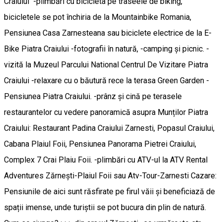
Craiului -plimbări cu bicicleta pe traseele de biking,
bicicletele se pot închiria de la Mountainbike Romania,
Pensiunea Casa Zarnesteana sau biciclete electrice de la E-
Bike Piatra Craiului -fotografii în natură, -camping şi picnic. -
vizită la Muzeul Parcului National Centrul De Vizitare Piatra
Craiului -relaxare cu o băutură rece la terasa Green Garden -
Pensiunea Piatra Craiului. -prânz şi cină pe terasele
restaurantelor cu vedere panoramică asupra Munților Piatra
Craiului: Restaurant Padina Craiului Zarnesti, Popasul Craiului,
Cabana Plaiul Foii, Pensiunea Panorama Pietrei Craiului,
Complex 7 Crai Plaiu Foii. -plimbări cu ATV-ul la ATV Rental
Adventures Zărnești-Plaiul Foii sau Atv-Tour-Zarnesti Cazare:
Pensiunile de aici sunt răsfirate pe firul văii şi beneficiază de
spații imense, unde turiştii se pot bucura din plin de natură.