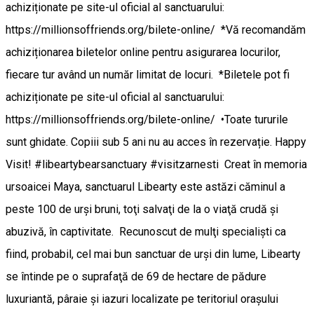
achiziționate pe site-ul oficial al sanctuarului:
https://millionsoffriends.org/bilete-online/ *Vă recomandăm
achiziționarea biletelor online pentru asigurarea locurilor,
fiecare tur având un număr limitat de locuri. *Biletele pot fi
achiziționate pe site-ul oficial al sanctuarului:
https://millionsoffriends.org/bilete-online/ •Toate tururile
sunt ghidate. Copiii sub 5 ani nu au acces în rezervație. Happy
Visit! #libeartybearsanctuary #visitzarnesti Creat în memoria
ursoaicei Maya, sanctuarul Libearty este astăzi căminul a
peste 100 de urşi bruni, toţi salvaţi de la o viaţă crudă şi
abuzivă, în captivitate. Recunoscut de mulţi specialişti ca
fiind, probabil, cel mai bun sanctuar de urşi din lume, Libearty
se întinde pe o suprafaţă de 69 de hectare de pădure
luxuriantă, pâraie şi iazuri localizate pe teritoriul oraşului