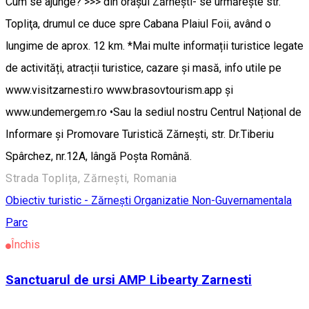
Cum se ajunge? >>> din oraşul Zărneşti- se urmăreşte str.
Topliţa, drumul ce duce spre Cabana Plaiul Foii, având o
lungime de aprox. 12 km. *Mai multe informații turistice legate
de activități, atracții turistice, cazare şi masă, info utile pe
www.visitzarnesti.ro www.brasovtourism.app şi
www.undemergem.ro •Sau la sediul nostru Centrul Național de
Informare şi Promovare Turistică Zărneşti, str. Dr.Tiberiu
Spârchez, nr.12A, lângă Poşta Română.
Strada Toplița, Zărnești, Romania
Obiectiv turistic - Zărnești
Organizatie Non-Guvernamentala
Parc
Închis
Sanctuarul de ursi AMP Libearty Zarnesti