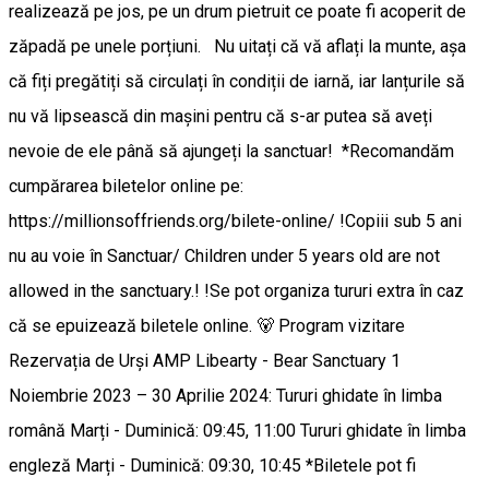
realizează pe jos, pe un drum pietruit ce poate fi acoperit de
zăpadă pe unele porțiuni. Nu uitați că vă aflați la munte, așa
că fiți pregătiți să circulați în condiții de iarnă, iar lanțurile să
nu vă lipsească din mașini pentru că s-ar putea să aveți
nevoie de ele până să ajungeți la sanctuar! *Recomandăm
cumpărarea biletelor online pe:
https://millionsoffriends.org/bilete-online/ !Copiii sub 5 ani
nu au voie în Sanctuar/ Children under 5 years old are not
allowed in the sanctuary.! !Se pot organiza tururi extra în caz
că se epuizează biletele online. 🐻 Program vizitare
Rezervația de Urşi AMP Libearty - Bear Sanctuary 1
Noiembrie 2023 – 30 Aprilie 2024: Tururi ghidate în limba
română Marți - Duminică: 09:45, 11:00 Tururi ghidate în limba
engleză Marți - Duminică: 09:30, 10:45 *Biletele pot fi