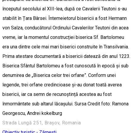
începutul secolului al XIII-lea, după ce Cavalerii Teutoni s-au
stabilit în Țara Bârsei. Întemeietorul bisericii a fost Hermann
von Salza, conducătorul Ordinului Cavalerilor Teutoni din acea
vreme, iar la momentul construcției biserica Sf. Bartolomeu
era una dintre cele mai mari biserici construite în Transilvania.
Prima atestare documentară a bisericii datează din anul 1223.
Biserica Sfântul Bartolomeu a fost cunoscută în epocă și sub
denumirea de „Biserica celor trei orfane”. Conform unei
legende, trei orfane credincioase și-au donat toată averea
bisericii, iar ca semn de recunoștință acestea au fost
înmormântate sub altarul lăcașului. Sursa Credit foto: Ramona
Georgescu, Andrei kokelburg
Strada Lungă 251, Brașov, Romania
Obiectiv turistic - Zărnești