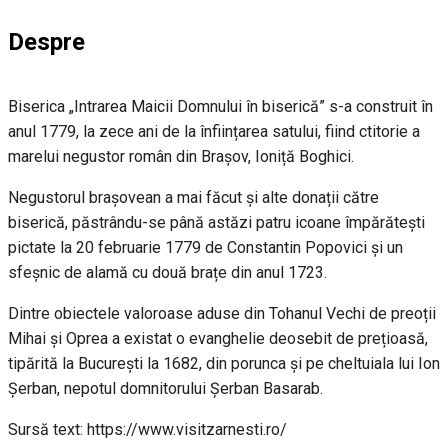
Despre
Biserica „Intrarea Maicii Domnului în biserică” s-a construit în
anul 1779, la zece ani de la înființarea satului, fiind ctitorie a
marelui negustor român din Brașov, Ioniță Boghici.
Negustorul brașovean a mai făcut și alte donații către
biserică, păstrându-se până astăzi patru icoane împărătești
pictate la 20 februarie 1779 de Constantin Popovici și un
sfeșnic de alamă cu două brațe din anul 1723.
Dintre obiectele valoroase aduse din Tohanul Vechi de preoții
Mihai și Oprea a existat o evanghelie deosebit de prețioasă,
tipărită la București la 1682, din porunca și pe cheltuiala lui Ion
Șerban, nepotul domnitorului Șerban Basarab.
Sursă text: https://www.visitzarnesti.ro/