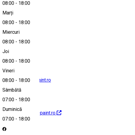
08:00
-
18:00
Marți
Hartă
08:00
-
18:00
Miercuri
08:00
-
18:00
0746639776
Joi
08:00
-
18:00
Vineri
contact@bullet-paint.ro
08:00
-
18:00
Sâmbătă
07:00
-
18:00
Duminică
http://www.bullet-paint.ro
07:00
-
18:00