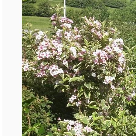
English