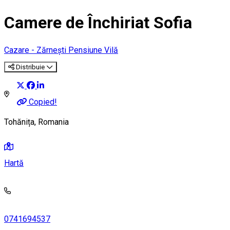
Camere de Închiriat Sofia
Cazare - Zărnești
Pensiune
Vilă
Distribuie
Copied!
Tohănița, Romania
Hartă
0741694537