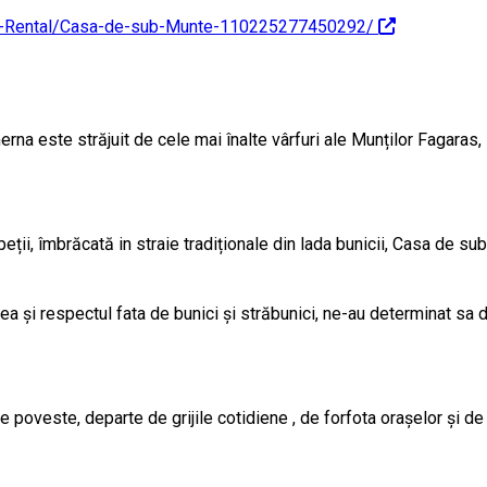
e-Rental/Casa-de-sub-Munte-110225277450292/
merna este străjuit de cele mai înalte vârfuri ale Munților Fagara
speții, îmbrăcată in straie tradiționale din lada bunicii, Casa de su
a și respectul fata de bunici și străbunici, ne-au determinat sa d
 poveste, departe de grijile cotidiene , de forfota orașelor și de 