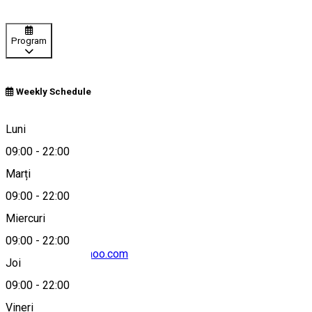
Program
Weekly Schedule
Victoria, Romania
Luni
09:00
-
22:00
Marți
Hartă
09:00
-
22:00
Miercuri
09:00
-
22:00
Cristy_ioana@yahoo.com
Joi
09:00
-
22:00
Vineri