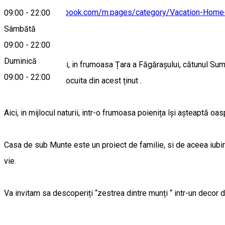
https://www.facebook.com/m.pages/category/Vacation-Hom
09:00
-
22:00
Sâmbătă
Despre
09:00
-
22:00
Duminică
Situat in inima țării, in frumoasa Țara a Făgărașului, cătunul Su
09:00
-
22:00
cocheta așezare locuita din acest ținut .
Aici, in mijlocul naturii, intr-o frumoasa poienița își așteaptă oa
Casa de sub Munte este un proiect de familie, si de aceea iubire
vie.
Va invitam sa descoperiți “zestrea dintre munți “ intr-un decor de