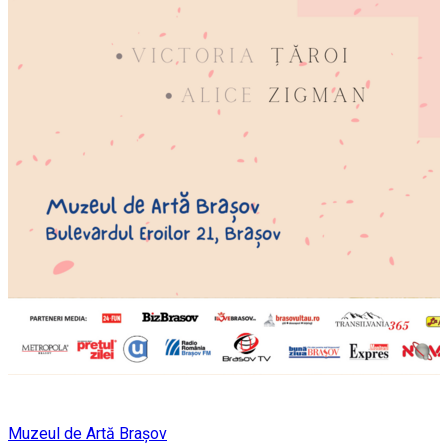
Muzeul de Artă Brașov