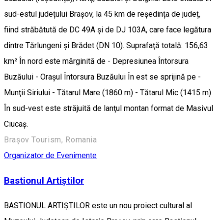
sud-estul județului Brașov, la 45 km de reședința de județ,
fiind străbătută de DC 49A și de DJ 103A, care face legătura
dintre Tărlungeni și Brădet (DN 10). Suprafaţă totală: 156,63
km² În nord este mărginită de - Depresiunea Întorsura
Buzăului - Oraşul Întorsura Buzăului În est se sprijină pe -
Munţii Siriului - Tătarul Mare (1860 m) - Tătarul Mic (1415 m)
În sud-vest este străjuită de lanţul montan format de Masivul
Ciucaş.
Brașov Tourism, Romania
Organizator de Evenimente
Bastionul Artiștilor
BASTIONUL ARTIȘTILOR este un nou proiect cultural al