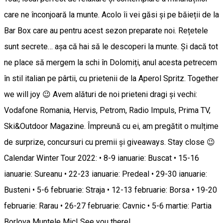
care ne înconjoară la munte. Acolo îi vei găsi și pe băieții de la
Bar Box care au pentru acest sezon preparate noi. Rețetele
sunt secrete… așa că hai să le descoperi la munte. Și dacă tot
ne place să mergem la schi în Dolomiți, anul acesta petrecem
în stil italian pe pârtii, cu prietenii de la Aperol Spritz. Together
we will joy 😉 Avem alături de noi prieteni dragi și vechi:
Vodafone Romania, Hervis, Petrom, Radio Impuls, Prima TV,
Ski&Outdoor Magazine. Împreună cu ei, am pregătit o mulțime
de surprize, concursuri cu premii și giveaways. Stay close 😉
Calendar Winter Tour 2022: • 8-9 ianuarie: Buscat • 15-16
ianuarie: Sureanu • 22-23 ianuarie: Predeal • 29-30 ianuarie:
Busteni • 5-6 februarie: Straja • 12-13 februarie: Borsa • 19-20
februarie: Rarau • 26-27 februarie: Cavnic • 5-6 martie: Partia
Borlova Muntele Mic| See you there!