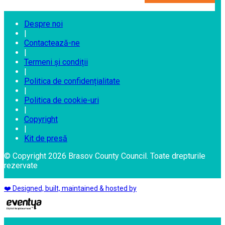
Despre noi
|
Contactează-ne
|
Termeni și condiții
|
Politica de confidențialitate
|
Politica de cookie-uri
|
Copyright
|
Kit de presă
© Copyright 2026 Brasov County Council. Toate drepturile
rezervate
❤️ Designed, built, maintained & hosted by