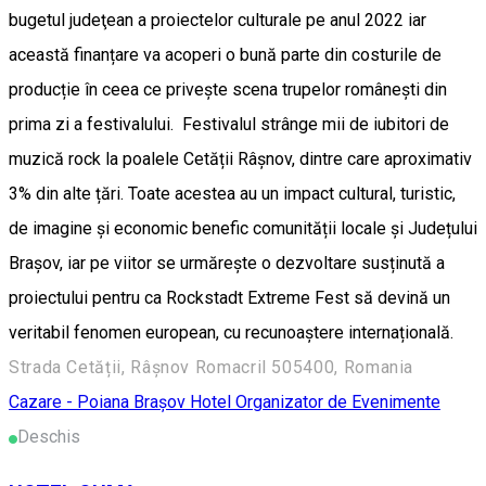
bugetul judeţean a proiectelor culturale pe anul 2022 iar
această finanțare va acoperi o bună parte din costurile de
producție în ceea ce privește scena trupelor românești din
prima zi a festivalului. Festivalul strânge mii de iubitori de
muzică rock la poalele Cetății Râșnov, dintre care aproximativ
3% din alte țări. Toate acestea au un impact cultural, turistic,
de imagine și economic benefic comunității locale și Județului
Brașov, iar pe viitor se urmărește o dezvoltare susținută a
proiectului pentru ca Rockstadt Extreme Fest să devină un
veritabil fenomen european, cu recunoaștere internațională.
Strada Cetății, Râșnov Romacril 505400, Romania
Cazare - Poiana Brașov
Hotel
Organizator de Evenimente
Deschis