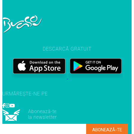
DESCARCĂ GRATUIT
URMĂREȘTE-NE PE
Abonează-te
la newsletter