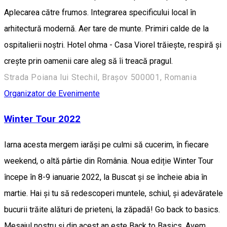
Aplecarea către frumos. Integrarea specificului local în
arhitectură modernă. Aer tare de munte. Primiri calde de la
ospitalierii noștri. Hotel ohma - Casa Viorel trăiește, respiră și
crește prin oamenii care aleg să îi treacă pragul.
Strada Poiana lui Stechil, Brașov 500001, Romania
Organizator de Evenimente
Winter Tour 2022
Iarna acesta mergem iarăși pe culmi să cucerim, în fiecare
weekend, o altă pârtie din România. Noua ediție Winter Tour
începe în 8-9 ianuarie 2022, la Buscat și se încheie abia în
martie. Hai și tu să redescoperi muntele, schiul, și adevăratele
bucurii trăite alături de prieteni, la zăpadă! Go back to basics.
Mesajul nostru și din acest an este Back to Basics. Avem