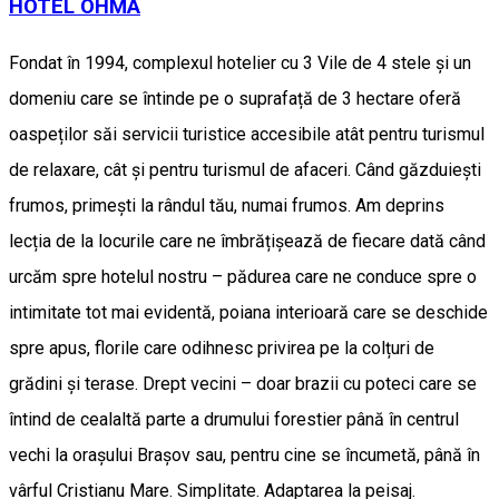
HOTEL OHMA
Fondat în 1994, complexul hotelier cu 3 Vile de 4 stele și un
domeniu care se întinde pe o suprafață de 3 hectare oferă
oaspeților săi servicii turistice accesibile atât pentru turismul
de relaxare, cât și pentru turismul de afaceri. Când găzduiești
frumos, primești la rândul tău, numai frumos. Am deprins
lecția de la locurile care ne îmbrățișează de fiecare dată când
urcăm spre hotelul nostru – pădurea care ne conduce spre o
intimitate tot mai evidentă, poiana interioară care se deschide
spre apus, florile care odihnesc privirea pe la colțuri de
grădini și terase. Drept vecini – doar brazii cu poteci care se
întind de cealaltă parte a drumului forestier până în centrul
vechi la orașului Brașov sau, pentru cine se încumetă, până în
vârful Cristianu Mare. Simplitate. Adaptarea la peisaj.