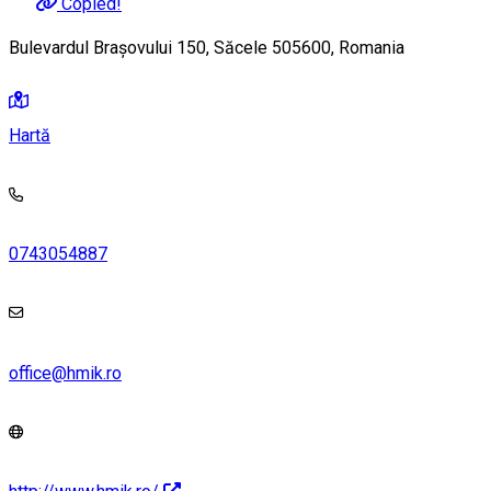
Copied!
Bulevardul Brașovului 150, Săcele 505600, Romania
Hartă
0743054887
office@hmik.ro