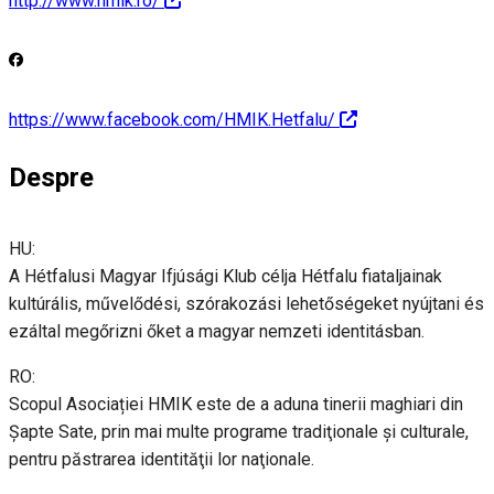
http://www.hmik.ro/
https://www.facebook.com/HMIK.Hetfalu/
Despre
HU:
A Hétfalusi Magyar Ifjúsági Klub célja Hétfalu fiataljainak
kultúrális, művelődési, szórakozási lehetőségeket nyújtani és
ezáltal megőrizni őket a magyar nemzeti identitásban.
RO:
Scopul Asociației HMIK este de a aduna tinerii maghiari din
Şapte Sate, prin mai multe programe tradiţionale şi culturale,
pentru păstrarea identităţii lor naţionale.