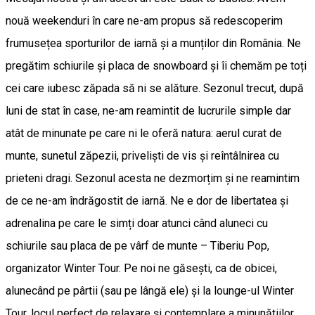
nouă weekenduri în care ne-am propus să redescoperim
frumusețea sporturilor de iarnă și a munților din România. Ne
pregătim schiurile și placa de snowboard și îi chemăm pe toți
cei care iubesc zăpada să ni se alăture. Sezonul trecut, după
luni de stat în case, ne-am reamintit de lucrurile simple dar
atât de minunate pe care ni le oferă natura: aerul curat de
munte, sunetul zăpezii, priveliști de vis și reîntâlnirea cu
prieteni dragi. Sezonul acesta ne dezmorțim și ne reamintim
de ce ne-am îndrăgostit de iarnă. Ne e dor de libertatea și
adrenalina pe care le simți doar atunci când aluneci cu
schiurile sau placa de pe vârf de munte – Tiberiu Pop,
organizator Winter Tour. Pe noi ne găsești, ca de obicei,
alunecând pe pârtii (sau pe lângă ele) și la lounge-ul Winter
Tour, locul perfect de relaxare și contemplare a minunățiilor