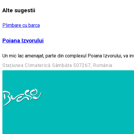
Alte sugestii
Plimbare cu barca
Poiana Izvorului
Un mic lac amenajat, parte din complexul Poiana Izvorului, va inv
Stațiunea Climaterică Sâmbăta 507267, România