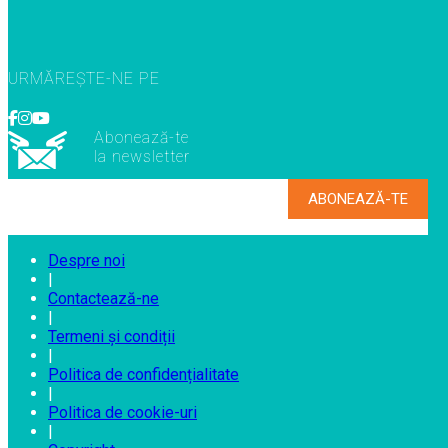
URMĂREȘTE-NE PE
Abonează-te
la newsletter
Despre noi
|
Contactează-ne
|
Termeni și condiții
|
Politica de confidențialitate
|
Politica de cookie-uri
|