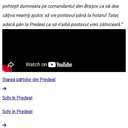
pohteşti dumneata pe comandantul den Braşov ca să dea
câţiva neamţi ajutor, să vie postavul până la hotarul Tatar,
adecă pân la Predeal ca să n’aibă postavul vreo zătniceală.”
Starea pârtiilor din Predeal
Schi în Predeal
Schi în Predeal