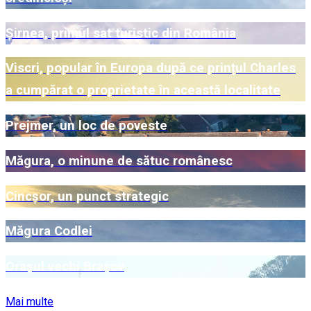
Șirnea, primul sat turistic din România
Viscri, popular în Europa după ce prințul Charles
a cumpărat o proprietate în această localitate
Prejmer, un loc de poveste
Măgura, o minune de sătuc românesc
Cincșor, un punct strategic
Măgura Codlei
Orașul vechi Brașov
Mai multe