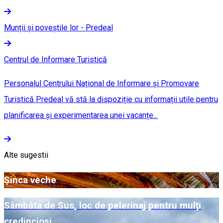
Munții și poveștile lor - Predeal
Centrul de Informare Turistică
Personalul Centrului Național de Informare și Promovare
Turistică Predeal vă stă la dispoziție cu informații utile pentru
planificarea și experimentarea unei vacanțe...
Alte sugestii
Șinca veche
Sâmbăta de Sus, loc de pelerinaj pentru mulți
credincioși