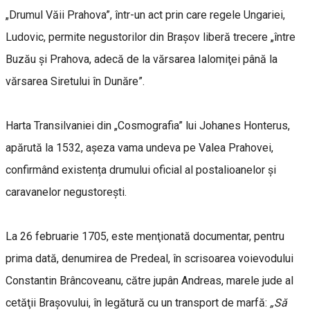
„Drumul Văii Prahova”, într-un act prin care regele Ungariei,
Ludovic, permite negustorilor din Braşov liberă trecere „între
Buzău şi Prahova, adecă de la vărsarea Ialomiţei până la
vărsarea Siretului în Dunăre”.
Harta Transilvaniei din „Cosmografia” lui Johanes Honterus,
apărută la 1532, așeza vama undeva pe Valea Prahovei,
confirmând existența drumului oficial al postalioanelor și
caravanelor negustorești.
La 26 februarie 1705, este menţionată documentar, pentru
prima dată, denumirea de Predeal, în scrisoarea voievodului
Constantin Brâncoveanu, către jupân Andreas, marele jude al
cetăţii Braşovului, în legătură cu un transport de marfă:
„Să