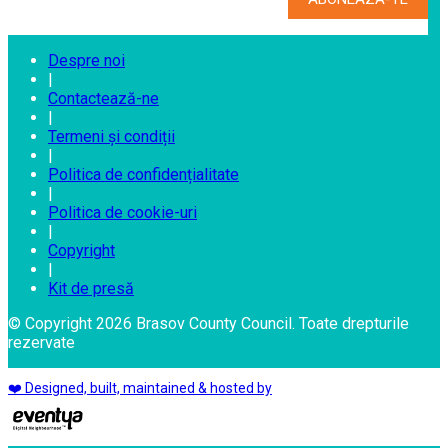
Despre noi
|
Contactează-ne
|
Termeni și condiții
|
Politica de confidențialitate
|
Politica de cookie-uri
|
Copyright
|
Kit de presă
© Copyright 2026 Brasov County Council. Toate drepturile
rezervate
❤️ Designed, built, maintained & hosted by