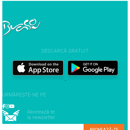
DESCARCĂ GRATUIT
URMĂREȘTE-NE PE
Abonează-te
la newsletter