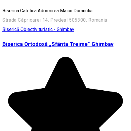
Biserica Catolica Adormirea Maicii Domnului
Strada Căprioarei 14, Predeal 505300, Romania
Biserică
Obiectiv turistic - Ghimbav
Biserica Ortodoxă „Sfânta Treime” Ghimbav