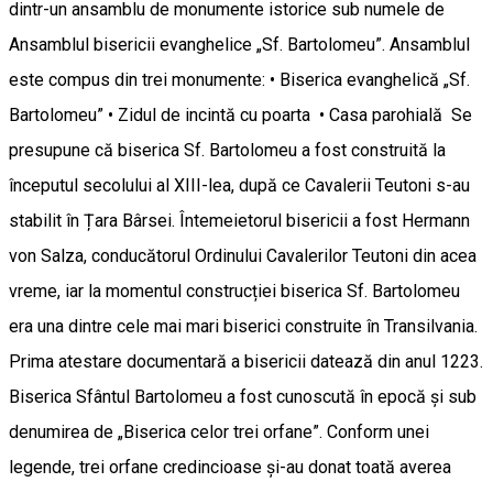
dintr-un ansamblu de monumente istorice sub numele de
Ansamblul bisericii evanghelice „Sf. Bartolomeu”. Ansamblul
este compus din trei monumente: • Biserica evanghelică „Sf.
Bartolomeu” • Zidul de incintă cu poarta • Casa parohială Se
presupune că biserica Sf. Bartolomeu a fost construită la
începutul secolului al XIII-lea, după ce Cavalerii Teutoni s-au
stabilit în Țara Bârsei. Întemeietorul bisericii a fost Hermann
von Salza, conducătorul Ordinului Cavalerilor Teutoni din acea
vreme, iar la momentul construcției biserica Sf. Bartolomeu
era una dintre cele mai mari biserici construite în Transilvania.
Prima atestare documentară a bisericii datează din anul 1223.
Biserica Sfântul Bartolomeu a fost cunoscută în epocă și sub
denumirea de „Biserica celor trei orfane”. Conform unei
legende, trei orfane credincioase și-au donat toată averea