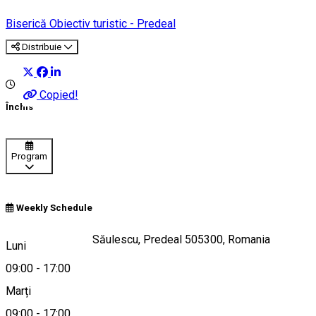
Biserică
Obiectiv turistic - Predeal
Distribuie
Copied!
Închis
Program
Weekly Schedule
Bulevardul Mihail Săulescu, Predeal 505300, Romania
Luni
09:00
-
17:00
Marți
Hartă
09:00
-
17:00