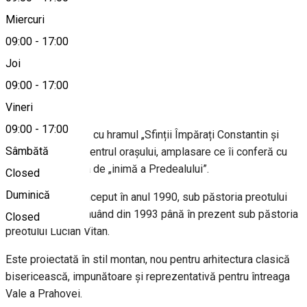
Miercuri
09:00
-
17:00
0744565962
Joi
09:00
-
17:00
Despre
Vineri
09:00
-
17:00
Biserica ortodoxă cu hramul „Sfinții Împărați Constantin și
Sâmbătă
Elena” se află în centrul orașului, amplasare ce îi conferă cu
adevărat calitatea de „inimă a Predealului”.
Closed
Duminică
Construcția ei a început în anul 1990, sub păstoria preotului
Ioan Herda, continuând din 1993 până în prezent sub păstoria
Closed
preotului Lucian Vitan.
Este proiectată în stil montan, nou pentru arhitectura clasică
bisericească, impunătoare și reprezentativă pentru întreaga
Vale a Prahovei.