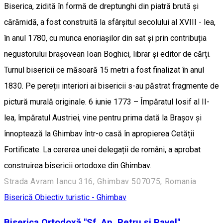
Biserica, zidită în formă de dreptunghi din piatră brută și
cărămidă, a fost construită la sfârșitul secolului al XVIII - lea,
în anul 1780, cu munca enoriașilor din sat și prin contribuția
negustorului brașovean Ioan Boghici, librar și editor de cărți.
Turnul bisericii ce măsoară 15 metri a fost finalizat în anul
1830. Pe pereții interiori ai bisericii s-au păstrat fragmente de
pictură murală originale. 6 iunie 1773 – Împăratul Iosif al II-
lea, împăratul Austriei, vine pentru prima dată la Brașov și
înnoptează la Ghimbav într-o casă în apropierea Cetății
Fortificate. La cererea unei delegații de români, a aprobat
construirea bisericii ortodoxe din Ghimbav.
Strada Avram Iancu 316, Ghimbav 507075, Romania
Biserică
Obiectiv turistic - Ghimbav
Biserica Ortodoxă "Sf. Ap. Petru și Pavel"