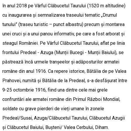
în anul 2018 pe Vârful Clăbucetul Taurului (1520 m altitudine)
cu inaugurarea și semnalizarea traseului tematic „Drumul
tunului” (traseu turistic – punct albastru) precum şi montarea
unei cruci şi a unui panou informativ, pe care a fost arborat şi
steagul României. Pe Vârful Clăbucetul Taurului, aflat pe linia
frontului Predeal - Azuga (Munții Bucegi - Munții Baiului), se
păstrează încă urmele tranșeelor și adăposturilor armatei
române din anul 1916. Ca repere istorice, Bătălia de pe Valea
Prahovei, numită și Bătălia de la Predeal, s-a desfășurat între
9-25 octombrie 1916, fiind una dintre cele mai grele
confruntări ale armatei române din Primul Război Mondial,
soldate cu grave pierderi de vieți umane în zonele
Predeal/Susai, Azuga/Clăbucetul Taurului, Clăbucetul Azugii
și Clăbucetul Baiului, Bușteni/ Valea Cerbului, Diham.