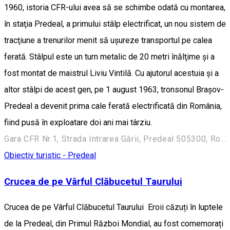
1960, istoria CFR-ului avea să se schimbe odată cu montarea,
în staţia Predeal, a primului stâlp electrificat, un nou sistem de
tracţiune a trenurilor menit să uşureze transportul pe calea
ferată. Stâlpul este un turn metalic de 20 metri înălţime şi a
fost montat de maistrul Liviu Vintilă. Cu ajutorul acestuia şi a
altor stâlpi de acest gen, pe 1 august 1963, tronsonul Braşov-
Predeal a devenit prima cale ferată electrificată din România,
fiind pusă în exploatare doi ani mai târziu.
Gara CFR Nr.1, Strada Intrarea Gării, Predeal 505300, Romania
Obiectiv turistic - Predeal
Crucea de pe Vârful Clăbucetul Taurului
Crucea de pe Vârful Clăbucetul Taurului Eroii căzuți în luptele
de la Predeal, din Primul Război Mondial, au fost comemorați