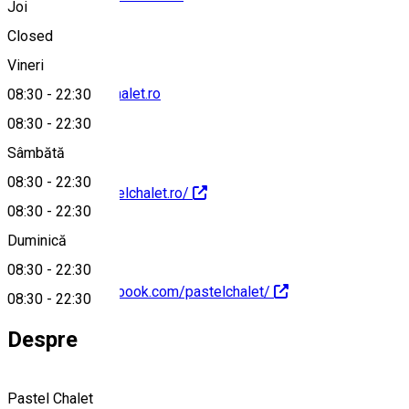
Joi
Closed
Vineri
contact@pastelchalet.ro
08:30
-
22:30
08:30
-
22:30
Sâmbătă
08:30
-
22:30
https://www.pastelchalet.ro/
08:30
-
22:30
Duminică
08:30
-
22:30
https://www.facebook.com/pastelchalet/
08:30
-
22:30
Despre
Pastel Chalet