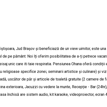
tișoara, Jud Brașov și beneficiază de un view uimitor, este una d
l de pe pământ. Noi îți oferim posibilitatea de a-ți petrece vacan
isaj unic care iti taie respiratia. Pensiunea Ohana oferă condiții
au religioase specifice zonei, seminarii artistice și culinare) și v
cadă, uscător de păr și articole de toaletă gratuite (2 camere de
na exterioara, Jacuzzi cu vedere la munte, Recepție - Bar (24hr),
rasa închisă are sistem audio, kit karaoke, videoproiector, ecran 4