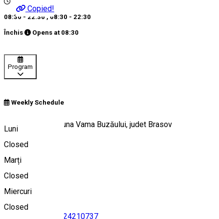
Copied!
08:30 - 22:30
,
08:30 - 22:30
Închis
Opens at
08:30
Program
Weekly Schedule
Sat Dălghiu, Comuna Vama Buzăului, judet Brasov
Luni
Closed
Marți
Hartă
Closed
Miercuri
Closed
0731042347
•
0724210737