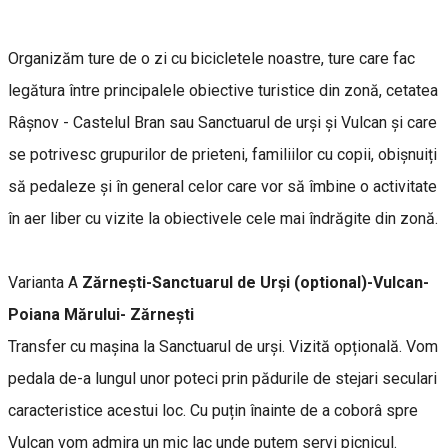
Organizăm ture de o zi cu bicicletele noastre, ture care fac
legătura între principalele obiective turistice din zonă, cetatea
Râșnov - Castelul Bran sau Sanctuarul de urși și Vulcan și care
se potrivesc grupurilor de prieteni, familiilor cu copii, obișnuiți
să pedaleze și în general celor care vor să îmbine o activitate
în aer liber cu vizite la obiectivele cele mai îndrăgite din zonă.
Varianta A
Zărnești-Sanctuarul de Urși (optional)-Vulcan-
Poiana Mărului- Zărnești
Transfer cu mașina la Sanctuarul de urși. Vizită opțională. Vom
pedala de-a lungul unor poteci prin pădurile de stejari seculari
caracteristice acestui loc. Cu puțin înainte de a coborâ spre
Vulcan vom admira un mic lac unde putem servi picnicul.