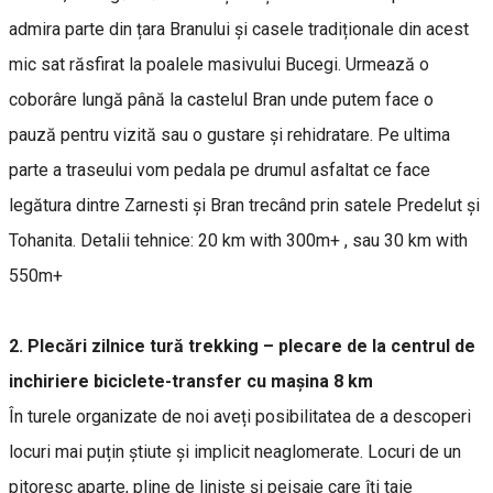
admira parte din țara Branului și casele tradiționale din acest
mic sat răsfirat la poalele masivului Bucegi. Urmează o
coborâre lungă până la castelul Bran unde putem face o
pauză pentru vizită sau o gustare și rehidratare. Pe ultima
parte a traseului vom pedala pe drumul asfaltat ce face
legătura dintre Zarnesti și Bran trecând prin satele Predelut și
Tohanita. Detalii tehnice: 20 km with 300m+ , sau 30 km with
550m+
2.
Plecări zilnice tură trekking
– plecare de la centrul de
inchiriere biciclete-transfer cu mașina 8 km
În turele organizate de noi aveți posibilitatea de a descoperi
locuri mai puțin știute și implicit neaglomerate. Locuri de un
pitoresc aparte, pline de liniște și peisaje care îți taie