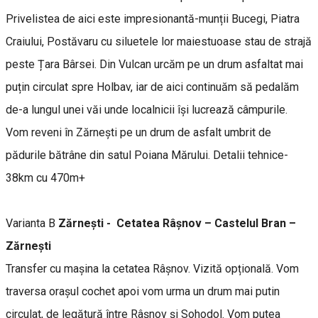
Privelistea de aici este impresionantă-munții Bucegi, Piatra
Craiului, Postăvaru cu siluetele lor maiestuoase stau de strajă
peste Țara Bârsei. Din Vulcan urcăm pe un drum asfaltat mai
puțin circulat spre Holbav, iar de aici continuăm să pedalăm
de-a lungul unei văi unde localnicii își lucrează câmpurile.
Vom reveni în Zărnești pe un drum de asfalt umbrit de
pădurile bătrâne din satul Poiana Mărului. Detalii tehnice-
38km cu 470m+
Varianta B
Zărnești - Cetatea Râșnov – Castelul Bran –
Zărnești
Transfer cu mașina la cetatea Râșnov. Vizită opțională. Vom
traversa orașul cochet apoi vom urma un drum mai putin
circulat, de legătură între Râșnov și Sohodol. Vom putea