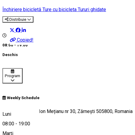
Închiriere bicicletă
Ture cu bicicleta
Tururi ghidate
Distribuie
Copied!
08:00 - 19:00
Deschis
Program
Weekly Schedule
Strada Mitropolit Ion Mețianu nr 30, Zărnești 505800, Romania
Luni
08:00
-
19:00
Marți