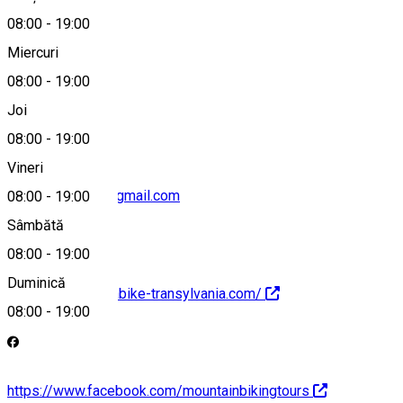
Hartă
08:00
-
19:00
Miercuri
08:00
-
19:00
0735 154 074
Joi
08:00
-
19:00
Vineri
grind.adventure@gmail.com
08:00
-
19:00
Sâmbătă
08:00
-
19:00
Duminică
https://www.rentabike-transylvania.com/
08:00
-
19:00
https://www.facebook.com/mountainbikingtours