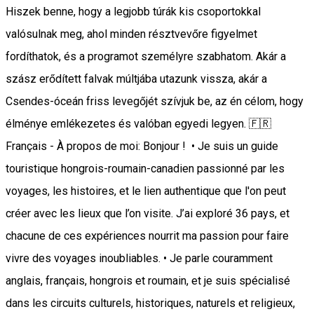
Hiszek benne, hogy a legjobb túrák kis csoportokkal
valósulnak meg, ahol minden résztvevőre figyelmet
fordíthatok, és a programot személyre szabhatom. Akár a
szász erődített falvak múltjába utazunk vissza, akár a
Csendes-óceán friss levegőjét szívjuk be, az én célom, hogy
élménye emlékezetes és valóban egyedi legyen. 🇫🇷
Français - À propos de moi: Bonjour ! • Je suis un guide
touristique hongrois-roumain-canadien passionné par les
voyages, les histoires, et le lien authentique que l'on peut
créer avec les lieux que l’on visite. J’ai exploré 36 pays, et
chacune de ces expériences nourrit ma passion pour faire
vivre des voyages inoubliables. • Je parle couramment
anglais, français, hongrois et roumain, et je suis spécialisé
dans les circuits culturels, historiques, naturels et religieux,