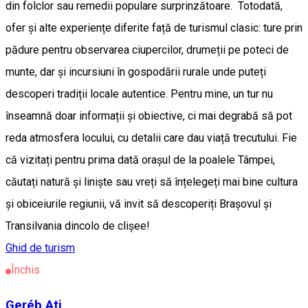
din folclor sau remedii populare surprinzătoare. Totodată,
ofer și alte experiențe diferite față de turismul clasic: ture prin
pădure pentru observarea ciupercilor, drumeții pe poteci de
munte, dar și incursiuni în gospodării rurale unde puteți
descoperi tradiții locale autentice. Pentru mine, un tur nu
înseamnă doar informații și obiective, ci mai degrabă să pot
reda atmosfera locului, cu detalii care dau viață trecutului. Fie
că vizitați pentru prima dată orașul de la poalele Tâmpei,
căutați natură și liniște sau vreți să înțelegeți mai bine cultura
și obiceiurile regiunii, vă invit să descoperiți Brașovul și
Transilvania dincolo de clișee!
Ghid de turism
Închis
Geréb Ati