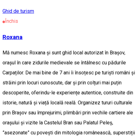
Ghid de turism
Închis
Roxana
Mă numesc Roxana și sunt ghid local autorizat în Brașov,
orașul în care zidurile medievale se întâlnesc cu pădurile
Carpaților. De mai bine de 7 ani îi însoțesc pe turiști români și
străini prin locuri cunoscute, dar și prin colțuri mai puțin
descoperite, oferindu-le experiențe autentice, construite din
istorie, natură și viață locală reală. Organizez tururi culturale
prin Brașov sau împrejurimi, plimbări prin vechile cartiere ale
orașului și vizite la Castelul Bran sau Palatul Peleș,
”asezonate” cu povești din mitologia românească, superstiții