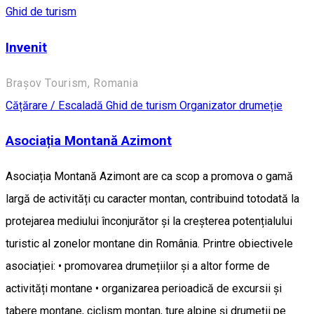
Ghid de turism
Invenit
Brașov Tourism, Romania
Cățărare / Escaladă
Ghid de turism
Organizator drumeție
Asociația Montană Azimont
Asociația Montană Azimont are ca scop a promova o gamă
largă de activități cu caracter montan, contribuind totodată la
protejarea mediului înconjurător și la creșterea potențialului
turistic al zonelor montane din România. Printre obiectivele
asociației: • promovarea drumețiilor și a altor forme de
activități montane • organizarea perioadică de excursii și
tabere montane, ciclism montan, ture alpine și drumeții pe