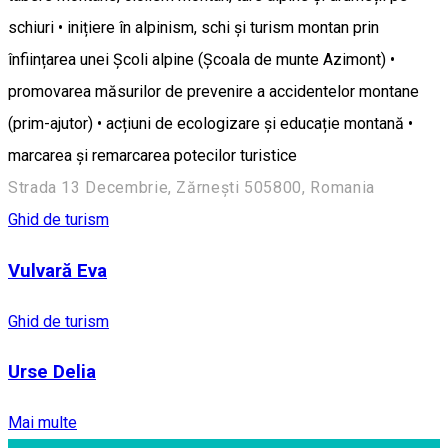
schiuri • inițiere în alpinism, schi și turism montan prin
înființarea unei Școli alpine (Școala de munte Azimont) •
promovarea măsurilor de prevenire a accidentelor montane
(prim-ajutor) • acțiuni de ecologizare și educație montană •
marcarea și remarcarea potecilor turistice
Strada 13 Decembrie, Zărnești 505800, Romania
Ghid de turism
Vulvară Eva
Ghid de turism
Urse Delia
Mai multe