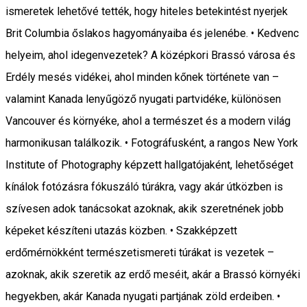
ismeretek lehetővé tették, hogy hiteles betekintést nyerjek
Brit Columbia őslakos hagyományaiba és jelenébe. • Kedvenc
helyeim, ahol idegenvezetek? A középkori Brassó városa és
Erdély mesés vidékei, ahol minden kőnek története van –
valamint Kanada lenyűgöző nyugati partvidéke, különösen
Vancouver és környéke, ahol a természet és a modern világ
harmonikusan találkozik. • Fotográfusként, a rangos New York
Institute of Photography képzett hallgatójaként, lehetőséget
kínálok fotózásra fókuszáló túrákra, vagy akár útközben is
szívesen adok tanácsokat azoknak, akik szeretnének jobb
képeket készíteni utazás közben. • Szakképzett
erdőmérnökként természetismereti túrákat is vezetek –
azoknak, akik szeretik az erdő meséit, akár a Brassó környéki
hegyekben, akár Kanada nyugati partjának zöld erdeiben. •