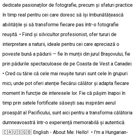
dedicate pasionaților de fotografie, precum și sfaturi practice
în timp real pentru cei care doresc să își îmbunătățească
abilitățile și să transforme fiecare pas într-o fotografie
reușită. • Fiind și silvicultor profesionist, ofer tururi de
interpretare a naturii, ideale pentru cei care apreciază o
poveste bună a pădurii — fie în munții din jurul Brașovului, fie
prin pădurile spectaculoase de pe Coasta de Vest a Canadei.
• Cred cu tărie că cele mai reușite tururi sunt cele în grupuri
mici, unde pot oferi atenție fiecărui călător și adapta fiecare
moment în funcție de interesele lor. Fie că pășim înapoi în
timp prin satele fortificate săsești sau inspirăm aerul
proaspăt al Pacificului, sunt aici pentru a transforma călătoria
dumneavoastră într-o experiență memorabilă și autentică.
🇨🇦🇺🇸🇬🇧 English - About Me: Hello! • I'm a Hungarian-