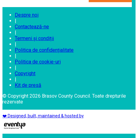
Despre noi
|
Contactează-ne
|
Termeni și condiții
|
Politica de confidențialitate
|
Politica de cookie-uri
|
Copyright
|
Kit de presă
© Copyright 2026 Brasov County Council. Toate drepturile
rezervate
❤️ Designed, built, maintained & hosted by