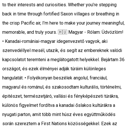
to their interests and curiosities. Whether you’re stepping
back in time through fortified Saxon villages or breathing in
the crisp Pacific air, I’m here to make your journey meaningful,
memorable, and truly yours. 🇭🇺 Magyar - Rólam: Üdvözlöm!
• Kanadai-romániai-magyar idegenvezető vagyok, aki
szenvedéllyel mesél, utazik, és segít az embereknek valódi
kapcsolatot teremteni a meglátogatott helyekkel. Bejártam 36
országot, és ezek élményei adják túráim különleges
hangulatát. • Folyékonyan beszélek angolul, franciául,
magyarul és románul, és szakosodtam kulturális, történelmi,
épitészet, természetjáró, vallási és fényképészeti túrákra,
különös figyelmet fordítva a kanadai őslakos kultúrákra a
nyugati parton, amit több mint húsz éves együttműködés
során szereztem a First Nations közösségekkel. Ezek az