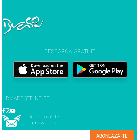
DESCARCĂ GRATUIT
URMĂREȘTE-NE PE
Abonează-te
la newsletter