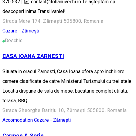
370 537 | ✉️ contact@tohanuvechi.ro Te așteptăm să
descoperi inima Transilvaniei!
Strada Mare 174, Zărnești 505800, Romania
Cazare - Zărnești
Deschis
CASA IOANA ZARNESTI
Situata in orasul Zarnesti, Casa Ioana ofera spre inchiriere
camere clasificate de catre Ministerul Turismului cu trei stele.
Locatia dispune de sala de mese, bucatarie complet utilata,
terasa, BBQ.
Strada Gheorghe Barițiu 10, Zărnești 505800, Romania
Accomodation
Cazare - Zărnești
Carmen & Sorin