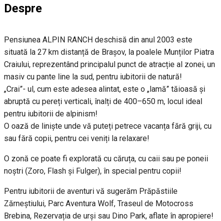
Despre
Pensiunea ALPIN RANCH deschisă din anul 2003 este
situată la 27 km distanță de Brașov, la poalele Munților Piatra
Craiului, reprezentând principalul punct de atracție al zonei, un
masiv cu pante line la sud, pentru iubitorii de natură!
„Crai”- ul, cum este adesea alintat, este o „lamă” tăioasă și
abruptă cu pereți verticali, înalți de 400–650 m, locul ideal
pentru iubitorii de alpinism!
O oază de liniște unde vă puteți petrece vacanța fără griji, cu
sau fără copii, pentru cei veniți la relaxare!
O zonă ce poate fi explorată cu căruța, cu caii sau pe poneii
noștri (Zoro, Flash și Fulger), în special pentru copii!
Pentru iubitorii de aventuri vă sugerăm Prăpăstiile
Zărneștiului, Parc Aventura Wolf, Traseul de Motocross
Brebina, Rezervația de urși sau Dino Park, aflate în apropiere!