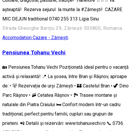
Culoare, dragoste, pasiune, tradiție! Hanelore ☆☆☆ va
așteaptă! Rezerva sejurul la munte la #Zărnești! CAZARE
MIC DEJUN traditional 0740 255 313 Ligia Sinu
Strada Gheorghe Barițiu 29, Zărnești 505800, Romania
Accomodation
Cazare - Zărnești
Pensiunea Tohanu Vechi
🏡 Pensiunea Tohanu Vechi Poziționată ideal pentru o vacanță
activă și relaxantă! 📍 La șosea, între Bran și Râșnov, aproape
de: • 🐻 Rezervația de urși Zărnești • 🏰 Castelul Bran • 🦖 Dino
Parc Râșnov • 🚠 Cetatea Râșnov • 🏞️ Trasee montane și
naturale din Piatra Craiului 🛏️ Confort modern într-un cadru
tradițional, perfect pentru familii, cupluri sau grupuri de
prieteni. 📲 Detalii și rezervări: www.tohanuvechi.ro 📞 0736