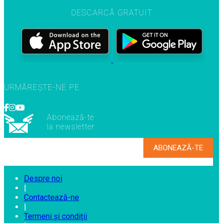
DESCARCĂ GRATUIT
URMĂREȘTE-NE PE
Abonează-te
la newsletter
Despre noi
|
Contactează-ne
|
Termeni și condiții