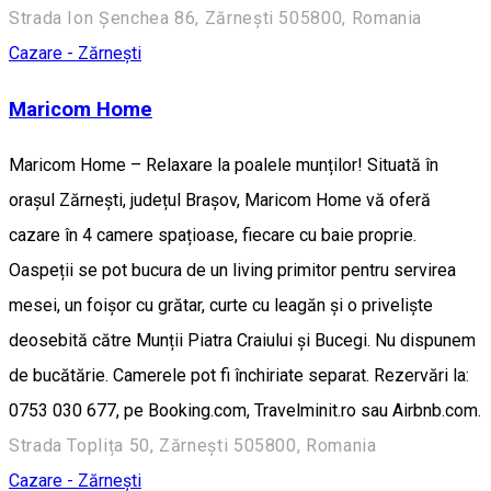
Strada Ion Șenchea 86, Zărnești 505800, Romania
Cazare - Zărnești
Maricom Home
Maricom Home – Relaxare la poalele munților! Situată în
orașul Zărnești, județul Brașov, Maricom Home vă oferă
cazare în 4 camere spațioase, fiecare cu baie proprie.
Oaspeții se pot bucura de un living primitor pentru servirea
mesei, un foișor cu grătar, curte cu leagăn și o priveliște
deosebită către Munții Piatra Craiului și Bucegi. Nu dispunem
de bucătărie. Camerele pot fi închiriate separat. Rezervări la:
0753 030 677, pe Booking.com, Travelminit.ro sau Airbnb.com.
Strada Toplița 50, Zărnești 505800, Romania
Cazare - Zărnești