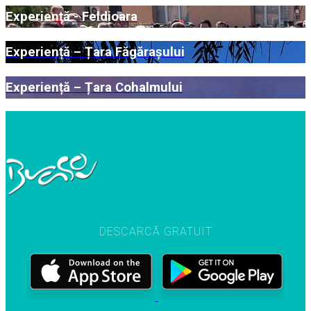
Experiență - Feldioara
Experiență – Țara Făgărașului
Experiență – Țara Cohalmului
DESCARCĂ GRATUIT