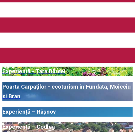
Urban Adventures
Experiență - Zărnești - Piatra Craiului
Experiență - Cobor
Active Holidays Romania
English
Experiență - Țara Bârsei
Poarta Carpaților - ecoturism in Fundata, Moieciu
si Bran
Experiență – Râșnov
Experiență – Codlea