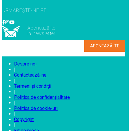
URMĂREȘTE-NE PE
Abonează-te
la newsletter
Despre noi
|
Contactează-ne
|
Termeni și condiții
|
Politica de confidențialitate
|
Politica de cookie-uri
|
Copyright
|
Kit de presă