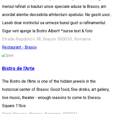
meniul rafinat si bauturi unice speciale aduse la Brasov, am
acordat atentie deosebita arhitecturii spatiului. Ne gasiti usor...
Lasati doar instinctul sa urmeze bunul gust si rafinamentul.
Sigur veti ajunge la Bistro Albert! *sursa text & foto
Strada Republicii 38, Brașov 500030, Romania
Restaurant - Brașov
Open
Bistro de l'Arte
The Bistro de l'Arte is one of the hidden jewels in the
historical center of Brasov. Good food, fine drinks, art gallery,
live music, theater - enough reasons to come to Enescu
Square 11bis.
Piata Enescu, Brasov, Romania, 500031