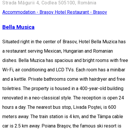
Strada Măgurii 4, Codlea 505100, România
Accommodation - Brașov
Hotel
Restaurant - Brașov
Bella Musica
Situated right in the center of Brasov, Hotel Bella Muzica has
a restaurant serving Mexican, Hungarian and Romanian
dishes. Bella Muzica has spacious and bright rooms with free
Wi-Fi, air conditioning and LCD TVs. Each room has a minibar
and a kettle. Private bathrooms come with hairdryer and free
toiletries. The property is housed in a 400-year-old building
renovated in a neo-classical style. The reception is open 24
hours a day. The nearest bus stop, Livada Poştei, is 600
meters away. The train station is 4 km, and the Tâmpa cable
car is 2.5 km away. Poiana Braşov, the famous ski resort is