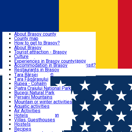
Sign In
Sign Up Free
BRAȘOV COUNTY
About Brașov county
County map
BRAȘOV
How to get to Brașov?
Tourist Information Centers
About Brașov
Tourist Guides
Tourist attraction - Brașov
EXPERIENCES
Brașov Tourism Recommendations
Culture
Historical tourist attractions
Tourist Information Center - Brașov
Experiences in Brașov county
What would a local recommend to visit?
Accommodation in Brașov
DESTINATIONS
Tourism news Brașov
Restaurants in Brasov
Română
Restaurants
Usefull information
Țara Bârsei
Țara Făgărașului
NATURE
Rupea - Cohalm
ECO Destinations
Piatra Craiului National Park
Bucegi Natural Park
ACTIVE TOURISM
Perșani Mountains
Făgăraș Mountains
Mountain or winter activities
Postăvarul Peak
Aquatic activities
ACCOMMODATION
Măgura Codlei
Air Activities
Ciucaș Mountains
Adventure, Equestrian
Hotels
Protected areas
Cycling, Running
Villas, Guesthouses
CULTURAL HERITAGE
Other natural attractions
Other activities
Hostels
Speoturism
Cottages
Recipes