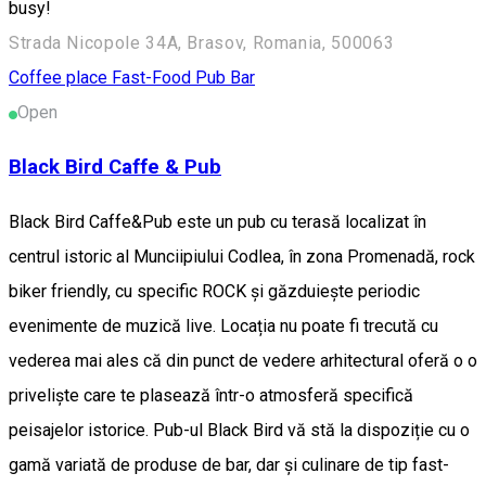
busy!
Strada Nicopole 34A, Brasov, Romania, 500063
Coffee place
Fast-Food
Pub Bar
Open
Black Bird Caffe & Pub
Black Bird Caffe&Pub este un pub cu terasă localizat în
centrul istoric al Munciipiului Codlea, în zona Promenadă, rock
biker friendly, cu specific ROCK și găzduiește periodic
evenimente de muzică live. Locația nu poate fi trecută cu
vederea mai ales că din punct de vedere arhitectural oferă o o
priveliște care te plasează într-o atmosferă specifică
peisajelor istorice. Pub-ul Black Bird vă stă la dispoziție cu o
gamă variată de produse de bar, dar și culinare de tip fast-