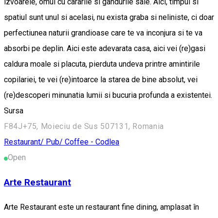
izvoarele, omul cu cararile si gandurile sale. Aici, timpul si
spatiul sunt unul si acelasi, nu exista graba si neliniste, ci doar
perfectiunea naturii grandioase care te va inconjura si te va
absorbi pe deplin. Aici este adevarata casa, aici vei (re)gasi
caldura moale si placuta, pierduta undeva printre amintirile
copilariei, te vei (re)intoarce la starea de bine absolut, vei
(re)descoperi minunatia lumii si bucuria profunda a existentei.
Sursa
F84J+75, Moieciu de Sus 507131, Romania
Restaurant/ Pub/ Coffee - Codlea
Open
Arte Restaurant
Arte Restaurant este un restaurant fine dining, amplasat în