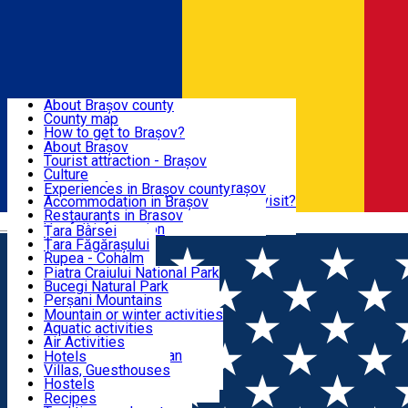
Sign In
Sign Up Free
BRAȘOV COUNTY
About Brașov county
County map
BRAȘOV
How to get to Brașov?
Tourist Information Centers
About Brașov
Tourist Guides
Tourist attraction - Brașov
EXPERIENCES
Brașov Tourism Recommendations
Culture
Historical tourist attractions
Tourist Information Center - Brașov
Experiences in Brașov county
What would a local recommend to visit?
Accommodation in Brașov
DESTINATIONS
Tourism news Brașov
Restaurants in Brasov
Română
Restaurants
Usefull information
Țara Bârsei
Țara Făgărașului
NATURE
Rupea - Cohalm
ECO Destinations
Piatra Craiului National Park
Bucegi Natural Park
ACTIVE TOURISM
Perșani Mountains
Făgăraș Mountains
Mountain or winter activities
Postăvarul Peak
Aquatic activities
ACCOMMODATION
Măgura Codlei
Air Activities
Ciucaș Mountains
Adventure, Equestrian
Hotels
Protected areas
Cycling, Running
Villas, Guesthouses
CULTURAL HERITAGE
Other natural attractions
Other activities
Hostels
Speoturism
Cottages
Recipes