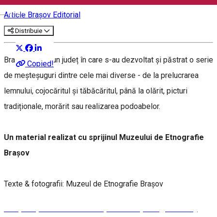
English
Article
Brașov Editorial
Distribuie
Brașovul este un județ în care s-au dezvoltat și păstrat o serie
Copied!
de meșteșuguri dintre cele mai diverse - de la prelucrarea
lemnului, cojocăritul și tăbăcăritul, până la olărit, picturi
tradiționale, morărit sau realizarea podoabelor.
Un material realizat cu sprijinul Muzeului de Etnografie
Brașov
Texte & fotografii: Muzeul de Etnografie Brașov
MEȘTEȘUGURI ÎN JUDEȚUL BRAȘOV (partea I)