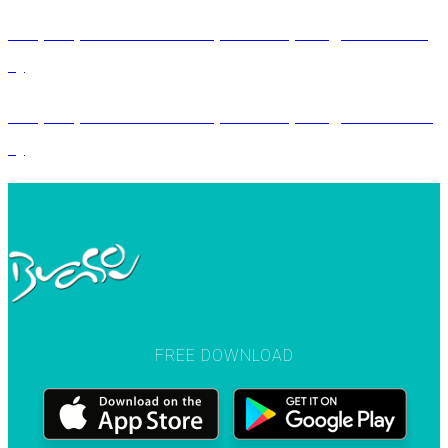
MEȘTEȘUGURI ÎN JUDEȚUL BRAȘOV (partea a II-
a)
MEȘTEȘUGURI ÎN JUDEȚUL BRAȘOV (partea a III-
a)
FREE DOWNLOAD