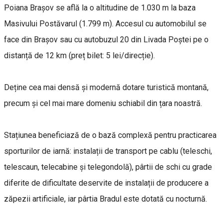
Poiana Brașov se află la o altitudine de 1.030 m la baza
Masivului Postăvarul (1.799 m). Accesul cu automobilul se
face din Brașov sau cu autobuzul 20 din Livada Poștei pe o
distanță de 12 km (preț bilet: 5 lei/direcție).
Deține cea mai densă și modernă dotare turistică montană,
precum și cel mai mare domeniu schiabil din țara noastră.
Stațiunea beneficiază de o bază complexă pentru practicarea
sporturilor de iarnă: instalații de transport pe cablu (teleschi,
telescaun, telecabine și telegondolă), pârtii de schi cu grade
diferite de dificultate deservite de instalații de producere a
zăpezii artificiale, iar pârtia Bradul este dotată cu nocturnă.