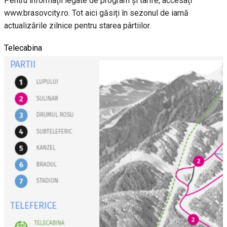
Pentru informații legate de program și tarife, accesați
www.brasovcity.ro. Tot aici găsiți în sezonul de iarnă
actualizările zilnice pentru starea pârtiilor.
Telecabina