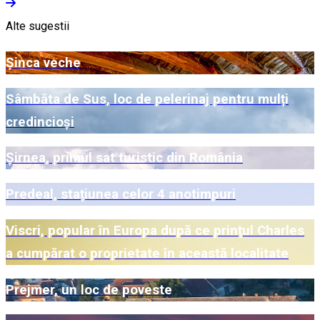
Alte sugestii
Șinca veche
Sâmbăta de Sus, loc de pelerinaj pentru mulți
credincioși
Șirnea, primul sat turistic din România
Predeal, stațiunea celor 4 anotimpuri
Viscri, popular în Europa după ce prințul Charles
a cumpărat o proprietate în această localitate
Prejmer, un loc de poveste