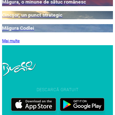
Măgura, o minune de sătuc românesc
Cincșor, un punct strategic
Măgura Codlei
Mai multe
DESCARCĂ GRATUIT