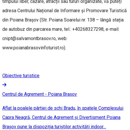
timpului liber, cazare, atracții sau tururi organizate, vă puteți
adresa Centrului Național de Informare și Promovare Turistică
din Poiana Brașov (Str. Poiana Soarelui nr. 138 – lângă stația
de autobuz din parcarea mare, tel.: +40268327298, e-mail:
cnipt@salvamontbrasov.ro, web:
www.poianabrasovinfoturist.ro).
Obiective turistice
Centrul de Agrement - Poiana Brașov
Aflat la poalele pârtiei de schi Bradu, în spatele Complexului
Capra Neagră, Centrul de Agrement și Divertisment Poiana
Brașov pune la dispoziția turiștilor activități indoor...