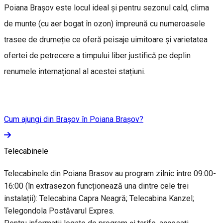
Poiana Brașov este locul ideal și pentru sezonul cald, clima
de munte (cu aer bogat în ozon) împreună cu numeroasele
trasee de drumeție ce oferă peisaje uimitoare și varietatea
ofertei de petrecere a timpului liber justifică pe deplin
renumele internațional al acestei stațiuni.
Cum ajungi din Brașov în Poiana Brașov?
Telecabinele
Telecabinele din Poiana Brasov au program zilnic între 09:00-
16:00 (în extrasezon funcționează una dintre cele trei
instalații): Telecabina Capra Neagră; Telecabina Kanzel;
Telegondola Postăvarul Expres.