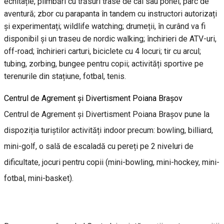
echitație, plimbări cu trăsuri trase de cai sau ponei; parc de
aventură; zbor cu parapanta în tandem cu instructori autorizați
și experimentați; wildlife watching; drumeții, în curând va fi
disponibil și un traseu de nordic walking; închirieri de ATV-uri,
off-road; închirieri carturi, biciclete cu 4 locuri; tir cu arcul;
tubing, zorbing, bungee pentru copii; activități sportive pe
terenurile din stațiune, fotbal, tenis.
Centrul de Agrement și Divertisment Poiana Brașov
Centrul de Agrement și Divertisment Poiana Brașov pune la
dispoziția turiștilor activități indoor precum: bowling, billiard,
mini-golf, o sală de escaladă cu pereți pe 2 niveluri de
dificultate, jocuri pentru copii (mini-bowling, mini-hockey, mini-
fotbal, mini-basket).