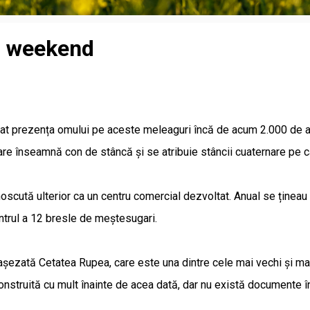
u weekend
at prezența omului pe aceste meleaguri încă de acum 2.000 de ani
care înseamnă con de stâncă și se atribuie stâncii cuaternare pe c
oscută ulterior ca un centru comercial dezvoltat. Anual se țineau 
entrul a 12 bresle de meștesugari.
 așezată Cetatea Rupea, care este una dintre cele mai vechi și mai 
onstruită cu mult înainte de acea dată, dar nu există documente î