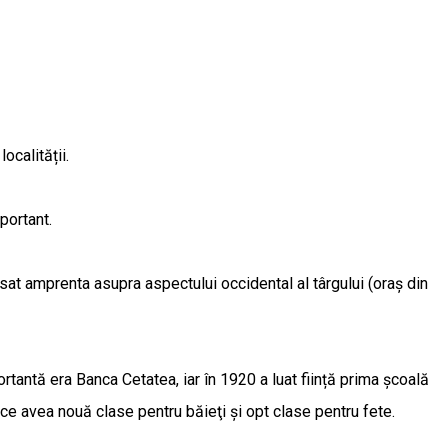
ocalității.
portant.
ăsat amprenta asupra aspectului occidental al târgului (oraș din
tantă era Banca Cetatea, iar în 1920 a luat ființă prima școală
e avea nouă clase pentru băieţi şi opt clase pentru fete.