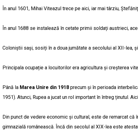
În anul 1601, Mihai Viteazul trece pe aici, iar mai târziu, Ștefăn
În anul 1688 se instalează în cetate primii soldați austrieci, ac
Coloniștii sași, sosiți în a doua jumătate a secolului al XII-lea, 
Principala ocupație a locuitorilor era agricultura și creșterea vite
Până la
Marea Unire din 1918
precum și în perioada interbelică
1951). Atunci, Rupea a jucat un rol important în întreg ținutul. Ai
Din punct de vedere economic și cultural, este de remarcat că în
gimnazială românească. Încă din secolul al XIX-lea este atesta