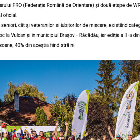
darului FRO (Federația Română de Orientare) și două etape de WR
 oficial.
seniori, cât și veteranilor si iubitorilor de mișcare, existând cat
loc la Vulcan și in municipiul Brașov - Răcădău, iar ediția a II-a 
oane, 40% din aceștia fiind străini.