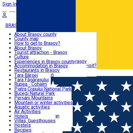
Sign In
Sign Up Free
BRAȘOV COUNTY
About Brașov county
County map
BRAȘOV
How to get to Brașov?
Tourist Information Centers
About Brașov
Tourist Guides
Tourist attraction - Brașov
EXPERIENCES
Brașov Tourism Recommendations
Culture
Historical tourist attractions
Tourist Information Center - Brașov
Experiences in Brașov county
What would a local recommend to visit?
Accommodation in Brașov
DESTINATIONS
Tourism news Brașov
Restaurants in Brasov
Română
Restaurants
Usefull information
Țara Bârsei
Țara Făgărașului
NATURE
Rupea - Cohalm
ECO Destinations
Piatra Craiului National Park
Bucegi Natural Park
ACTIVE TOURISM
Perșani Mountains
Făgăraș Mountains
Mountain or winter activities
Postăvarul Peak
Aquatic activities
ACCOMMODATION
Măgura Codlei
Air Activities
Ciucaș Mountains
Adventure, Equestrian
Hotels
Protected areas
Cycling, Running
Villas, Guesthouses
CULTURAL HERITAGE
Other natural attractions
Other activities
Hostels
Speoturism
Cottages
Recipes