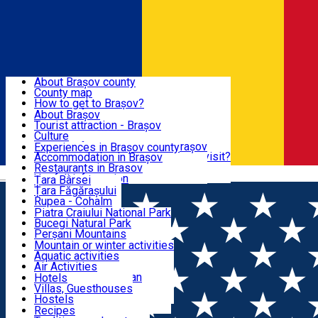
Sign In
Sign Up Free
BRAȘOV COUNTY
About Brașov county
County map
BRAȘOV
How to get to Brașov?
Tourist Information Centers
About Brașov
Tourist Guides
Tourist attraction - Brașov
EXPERIENCES
Brașov Tourism Recommendations
Culture
Historical tourist attractions
Tourist Information Center - Brașov
Experiences in Brașov county
What would a local recommend to visit?
Accommodation in Brașov
DESTINATIONS
Tourism news Brașov
Restaurants in Brasov
Română
Restaurants
Usefull information
Țara Bârsei
Țara Făgărașului
NATURE
Rupea - Cohalm
ECO Destinations
Piatra Craiului National Park
Bucegi Natural Park
ACTIVE TOURISM
Perșani Mountains
Făgăraș Mountains
Mountain or winter activities
Postăvarul Peak
Aquatic activities
ACCOMMODATION
Măgura Codlei
Air Activities
Ciucaș Mountains
Adventure, Equestrian
Hotels
Protected areas
Cycling, Running
Villas, Guesthouses
CULTURAL HERITAGE
Other natural attractions
Other activities
Hostels
Speoturism
Cottages
Recipes