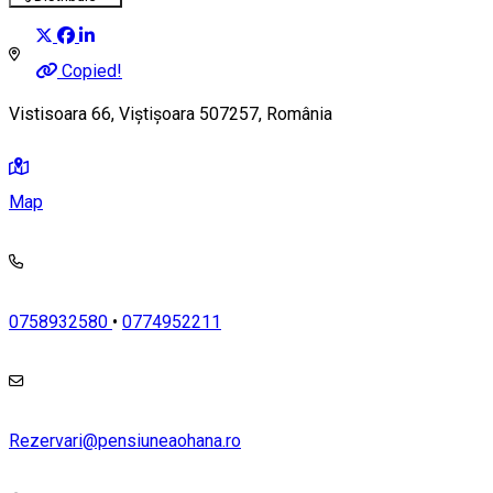
Copied!
Vistisoara 66, Viștișoara 507257, România
Map
0758932580
•
0774952211
Rezervari@pensiuneaohana.ro