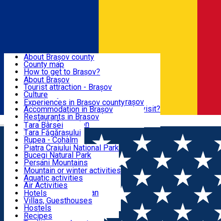
Sign In
Sign Up Free
BRAȘOV COUNTY
About Brașov county
County map
BRAȘOV
How to get to Brașov?
Tourist Information Centers
About Brașov
Tourist Guides
Tourist attraction - Brașov
EXPERIENCES
Brașov Tourism Recommendations
Culture
Historical tourist attractions
Tourist Information Center - Brașov
Experiences in Brașov county
What would a local recommend to visit?
Accommodation in Brașov
DESTINATIONS
Tourism news Brașov
Restaurants in Brasov
Română
Restaurants
Usefull information
Țara Bârsei
Țara Făgărașului
NATURE
Rupea - Cohalm
ECO Destinations
Piatra Craiului National Park
Bucegi Natural Park
ACTIVE TOURISM
Perșani Mountains
Făgăraș Mountains
Mountain or winter activities
Postăvarul Peak
Aquatic activities
ACCOMMODATION
Măgura Codlei
Air Activities
Ciucaș Mountains
Adventure, Equestrian
Hotels
Protected areas
Cycling, Running
Villas, Guesthouses
CULTURAL HERITAGE
Other natural attractions
Other activities
Hostels
Speoturism
Cottages
Recipes