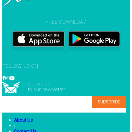
FREE DOWNLOAD
FOLLOW US ON
Subscribe
to our newsletter
About Us
|
Contact Us