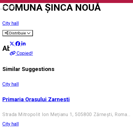
COMUNA ȘINCA NOUĂ
English
City hall
Distribuie
About
Copied!
Similar Suggestions
City hall
Primaria Orasului Zarnesti
Strada Mitropolit Ion Mețianu 1, 505800 Zărnești, Romania
City hall