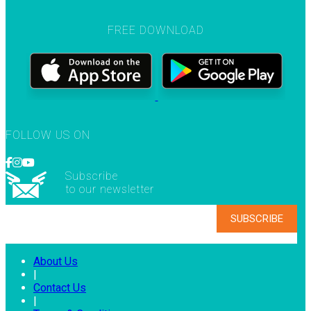
FREE DOWNLOAD
FOLLOW US ON
Subscribe
to our newsletter
About Us
|
Contact Us
|