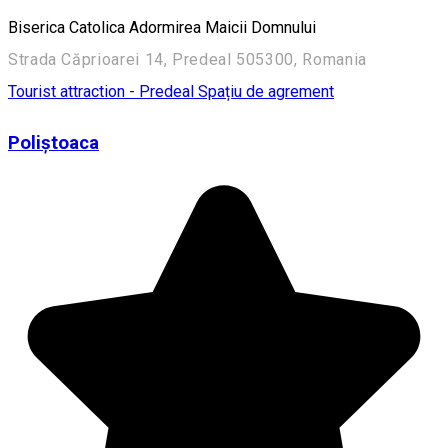
Biserica Catolica Adormirea Maicii Domnului
Strada Căprioarei 14, Predeal 505300, Romania
Tourist attraction - Predeal
Spațiu de agrement
Poliștoaca