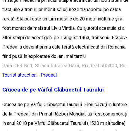
în staţia Predeal, a primului stâlp electrificat, un nou sistem de
tracţiune a trenurilor menit să uşureze transportul pe calea
ferată. Stâlpul este un turn metalic de 20 metri înălţime şi a
fost montat de maistrul Liviu Vintilă. Cu ajutorul acestuia şi a
altor stâlpi de acest gen, pe 1 august 1963, tronsonul Braşov-
Predeal a devenit prima cale ferată electrificată din România,
fiind pusă în exploatare doi ani mai târziu.
Gara CFR Nr.1, Strada Intrarea Gării, Predeal 505300, Romania
Tourist attraction - Predeal
Crucea de pe Vârful Clăbucetul Taurului
Crucea de pe Vârful Clăbucetul Taurului Eroii căzuți în luptele
de la Predeal, din Primul Război Mondial, au fost comemorați
în anul 2018 pe Vârful Clăbucetul Taurului (1520 m altitudine)