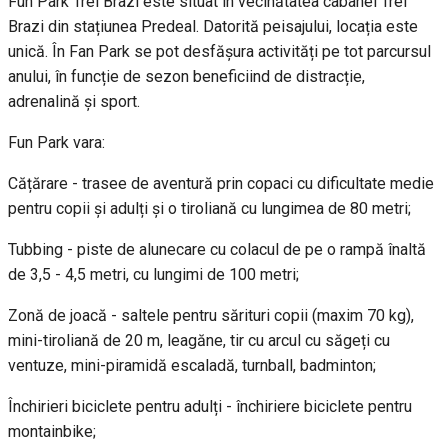
Fun Park Trei Brazi este situat în vecinătatea cabanei Trei
Brazi din stațiunea Predeal. Datorită peisajului, locația este
unică. În Fan Park se pot desfășura activități pe tot parcursul
anului, în funcție de sezon beneficiind de distracție,
adrenalină și sport.
Fun Park vara:
Cățărare - trasee de aventură prin copaci cu dificultate medie
pentru copii și adulți și o tiroliană cu lungimea de 80 metri;
Tubbing - piste de alunecare cu colacul de pe o rampă înaltă
de 3,5 - 4,5 metri, cu lungimi de 100 metri;
Zonă de joacă - saltele pentru sărituri copii (maxim 70 kg),
mini-tiroliană de 20 m, leagăne, tir cu arcul cu săgeți cu
ventuze, mini-piramidă escaladă, turnball, badminton;
Închirieri biciclete pentru adulți - închiriere biciclete pentru
montainbike;