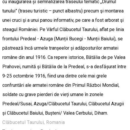
cu inaugurarea și semnalizarea traseului tematic „Drumul
tunului” (traseu turistic – punct albastru) precum şi montarea
unei cruci şi a unui panou informativ, pe care a fost arborat şi
steagul României. Pe Vârful Clăbucetul Taurului, aflat pe linia
frontului Predeal - Azuga (Munții Bucegi - Munții Baiului), se
păstrează încă urmele tranșeelor și adăposturilor armatei
române din anul 1916. Ca repere istorice, Bătălia de pe Valea
Prahovei, numită și Bătălia de la Predeal, s-a desfășurat între
9-25 octombrie 1916, fiind una dintre cele mai grele
confruntări ale armatei române din Primul Război Mondial,
soldate cu grave pierderi de vieți umane în zonele
Predeal/Susai, Azuga/Clăbucetul Taurului, Clăbucetul Azugii
și Clăbucetul Baiului, Bușteni/ Valea Cerbului, Diham.
Clăbucetul Taurului, Romania