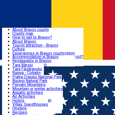
Sign In
Sign Up Free
BRAȘOV COUNTY
About Brașov county
County map
BRAȘOV
How to get to Brașov?
Tourist Information Centers
About Brașov
Tourist Guides
Tourist attraction - Brașov
EXPERIENCES
Brașov Tourism Recommendations
Culture
Historical tourist attractions
Tourist Information Center - Brașov
Experiences in Brașov county
What would a local recommend to visit?
Accommodation in Brașov
DESTINATIONS
Tourism news Brașov
Restaurants in Brasov
Română
Restaurants
Usefull information
Țara Bârsei
Țara Făgărașului
NATURE
Rupea - Cohalm
ECO Destinations
Piatra Craiului National Park
Bucegi Natural Park
ACTIVE TOURISM
Perșani Mountains
Făgăraș Mountains
Mountain or winter activities
Postăvarul Peak
Aquatic activities
ACCOMMODATION
Măgura Codlei
Air Activities
Ciucaș Mountains
Adventure, Equestrian
Hotels
Protected areas
Cycling, Running
Villas, Guesthouses
CULTURAL HERITAGE
Other natural attractions
Other activities
Hostels
Speoturism
Cottages
Recipes