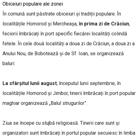
Obiceiuri populare ale zonei
În comună sunt păstrate obiceiuri și tradiții populare. În
localitățile Homorod și Mercheașa,
în prima zi de Crăciun
,
feciorii îmbrăcați în port specific fiecărei localități colindă
fetele. În cele două localități a doua zi de Crăciun, a doua zi a
Anului Nou, de Bobotează și de Sf. Ioan, se organizează
baluri.
La sfârșitul lunii august
, începutul lunii septembrie, în
localitățile Homorod și Jimbor, tinerii îmbrăcați în port popular
maghiar organizează „Balul strugurilor”.
Ziua se începe cu slujbă religioasă. Tinerii care sunt și
organizatori sunt îmbrăcați în portul popular secuiesc în limba