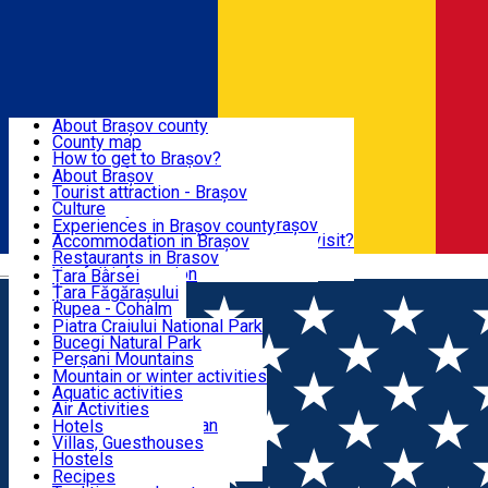
Sign In
Sign Up Free
BRAȘOV COUNTY
About Brașov county
County map
BRAȘOV
How to get to Brașov?
Tourist Information Centers
About Brașov
Tourist Guides
Tourist attraction - Brașov
EXPERIENCES
Brașov Tourism Recommendations
Culture
Historical tourist attractions
Tourist Information Center - Brașov
Experiences in Brașov county
What would a local recommend to visit?
Accommodation in Brașov
DESTINATIONS
Tourism news Brașov
Restaurants in Brasov
Română
Restaurants
Usefull information
Țara Bârsei
Țara Făgărașului
NATURE
Rupea - Cohalm
ECO Destinations
Piatra Craiului National Park
Bucegi Natural Park
ACTIVE TOURISM
Perșani Mountains
Făgăraș Mountains
Mountain or winter activities
Postăvarul Peak
Aquatic activities
ACCOMMODATION
Măgura Codlei
Air Activities
Ciucaș Mountains
Adventure, Equestrian
Hotels
Protected areas
Cycling, Running
Villas, Guesthouses
CULTURAL HERITAGE
Other natural attractions
Other activities
Hostels
Speoturism
Cottages
Recipes