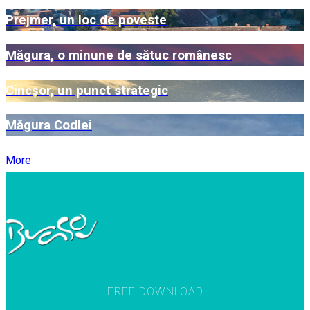
Prejmer, un loc de poveste
Măgura, o minune de sătuc românesc
Cincșor, un punct strategic
Măgura Codlei
More
FREE DOWNLOAD