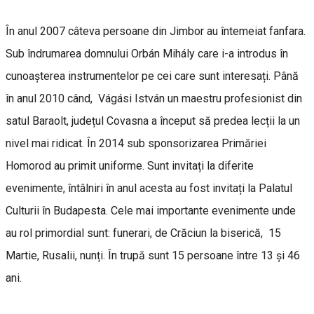
În anul 2007 câteva persoane din Jimbor au întemeiat fanfara.
Sub îndrumarea domnului Orbán Mihály care i-a introdus în
cunoașterea instrumentelor pe cei care sunt interesați. Până
în anul 2010 când, Vágási István un maestru profesionist din
satul Baraolt, județul Covasna a început să predea lecții la un
nivel mai ridicat. În 2014 sub sponsorizarea Primăriei
Homorod au primit uniforme. Sunt invitați la diferite
evenimente, întâlniri în anul acesta au fost invitați la Palatul
Culturii în Budapesta. Cele mai importante evenimente unde
au rol primordial sunt: funerari, de Crăciun la biserică, 15
Martie, Rusalii, nunți. În trupă sunt 15 persoane între 13 și 46
ani.