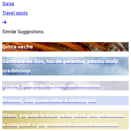
Sursa
Travel spots
Similar Suggestions
Șinca veche
Sâmbăta de Sus, loc de pelerinaj pentru mulți
credincioși
Șirnea, primul sat turistic din România
Predeal, stațiunea celor 4 anotimpuri
Viscri, popular în Europa după ce prințul Charles
a cumpărat o proprietate în această localitate