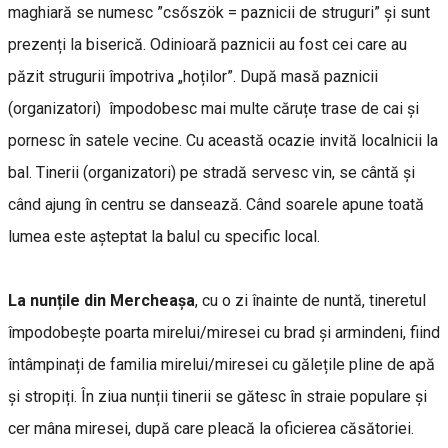
maghiară se numesc ”csőszök = paznicii de struguri” și sunt
prezenți la biserică. Odinioară paznicii au fost cei care au
păzit strugurii împotriva „hoților”. După masă paznicii
(organizatori) împodobesc mai multe căruțe trase de cai și
pornesc în satele vecine. Cu această ocazie invită localnicii la
bal. Tinerii (organizatori) pe stradă servesc vin, se cântă și
când ajung în centru se dansează. Când soarele apune toată
lumea este așteptat la balul cu specific local.
La nunțile din Mercheașa
, cu o zi înainte de nuntă, tineretul
împodobește poarta mirelui/miresei cu brad și armindeni, fiind
întâmpinați de familia mirelui/miresei cu gălețile pline de apă
și stropiți. În ziua nunții tinerii se gătesc în straie populare și
cer mâna miresei, după care pleacă la oficierea căsătoriei.