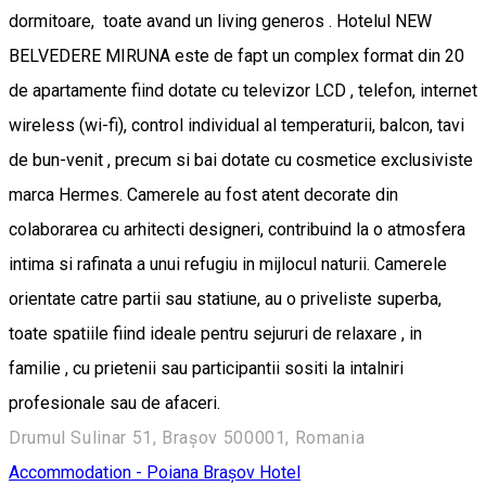
dormitoare, toate avand un living generos . Hotelul NEW
BELVEDERE MIRUNA este de fapt un complex format din 20
de apartamente fiind dotate cu televizor LCD , telefon, internet
wireless (wi-fi), control individual al temperaturii, balcon, tavi
de bun-venit , precum si bai dotate cu cosmetice exclusiviste
marca Hermes. Camerele au fost atent decorate din
colaborarea cu arhitecti designeri, contribuind la o atmosfera
intima si rafinata a unui refugiu in mijlocul naturii. Camerele
orientate catre partii sau statiune, au o priveliste superba,
toate spatiile fiind ideale pentru sejururi de relaxare , in
familie , cu prietenii sau participantii sositi la intalniri
profesionale sau de afaceri.
Drumul Sulinar 51, Brașov 500001, Romania
Accommodation - Poiana Brașov
Hotel