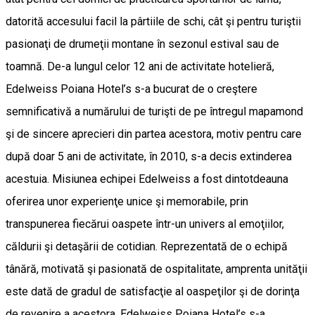
datorită accesului facil la pârtiile de schi, cât şi pentru turiştii
pasionaţi de drumeţii montane în sezonul estival sau de
toamnă. De-a lungul celor 12 ani de activitate hotelieră,
Edelweiss Poiana Hotel’s s-a bucurat de o creştere
semnificativă a numărului de turişti de pe întregul mapamond
şi de sincere aprecieri din partea acestora, motiv pentru care
după doar 5 ani de activitate, în 2010, s-a decis extinderea
acestuia. Misiunea echipei Edelweiss a fost dintotdeauna
oferirea unor experienţe unice şi memorabile, prin
transpunerea fiecărui oaspete într-un univers al emoţiilor,
căldurii şi detaşării de cotidian. Reprezentată de o echipă
tânără, motivată şi pasionată de ospitalitate, amprenta unităţii
este dată de gradul de satisfacţie al oaspeţilor şi de dorinţa
de revenire a acestora. Edelweiss Poiana Hotel’s s-a