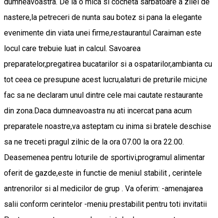
dumneavoastra. De la o mica si cocheta sarbatoare a zilei de
nastere,la petreceri de nunta sau botez si pana la elegante
evenimente din viata unei firme,restaurantul Caraiman este
locul care trebuie luat in calcul. Savoarea
preparatelor,pregatirea bucatarilor si a ospatarilor,ambianta cu
tot ceea ce presupune acest lucru,alaturi de preturile mici,ne
fac sa ne declaram unul dintre cele mai cautate restaurante
din zona.Daca dumneavoastra nu ati incercat pana acum
preparatele noastre,va asteptam cu inima si bratele deschise
sa ne treceti pragul zilnic de la ora 07.00 la ora 22.00.
Deasemenea pentru loturile de sportivi,programul alimentar
oferit de gazde,este in functie de meniul stabilit , cerintele
antrenorilor si al medicilor de grup . Va oferim: -amenajarea
salii conform cerintelor -meniu prestabilit pentru toti invitatii