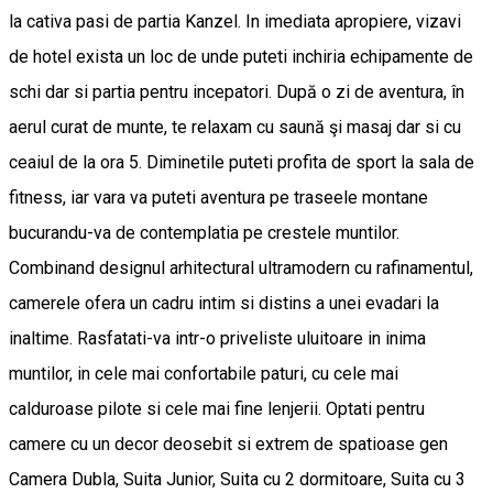
la cativa pasi de partia Kanzel. In imediata apropiere, vizavi
de hotel exista un loc de unde puteti inchiria echipamente de
schi dar si partia pentru incepatori. După o zi de aventura, în
aerul curat de munte, te relaxam cu saună şi masaj dar si cu
ceaiul de la ora 5. Diminetile puteti profita de sport la sala de
fitness, iar vara va puteti aventura pe traseele montane
bucurandu-va de contemplatia pe crestele muntilor.
Combinand designul arhitectural ultramodern cu rafinamentul,
camerele ofera un cadru intim si distins a unei evadari la
inaltime. Rasfatati-va intr-o priveliste uluitoare in inima
muntilor, in cele mai confortabile paturi, cu cele mai
calduroase pilote si cele mai fine lenjerii. Optati pentru
camere cu un decor deosebit si extrem de spatioase gen
Camera Dubla, Suita Junior, Suita cu 2 dormitoare, Suita cu 3