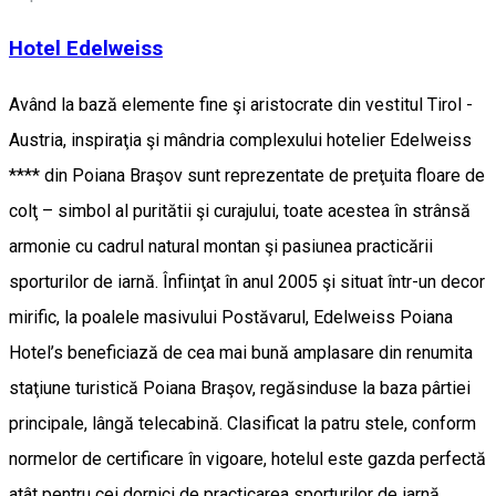
Hotel Edelweiss
Având la bază elemente fine şi aristocrate din vestitul Tirol -
Austria, inspiraţia şi mândria complexului hotelier Edelweiss
**** din Poiana Braşov sunt reprezentate de preţuita floare de
colţ – simbol al puritătii şi curajului, toate acestea în strânsă
armonie cu cadrul natural montan şi pasiunea practicării
sporturilor de iarnă. Înfiinţat în anul 2005 şi situat într-un decor
mirific, la poalele masivului Postăvarul, Edelweiss Poiana
Hotel’s beneficiază de cea mai bună amplasare din renumita
staţiune turistică Poiana Braşov, regăsinduse la baza pârtiei
principale, lângă telecabină. Clasificat la patru stele, conform
normelor de certificare în vigoare, hotelul este gazda perfectă
atât pentru cei dornici de practicarea sporturilor de iarnă,