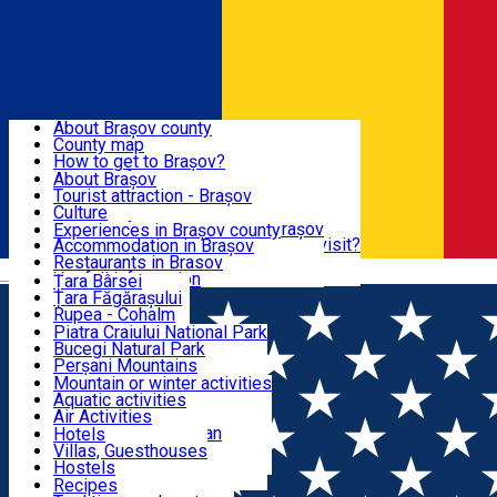
Sign In
Sign Up Free
BRAȘOV COUNTY
About Brașov county
County map
BRAȘOV
How to get to Brașov?
Tourist Information Centers
About Brașov
Tourist Guides
Tourist attraction - Brașov
EXPERIENCES
Brașov Tourism Recommendations
Culture
Historical tourist attractions
Tourist Information Center - Brașov
Experiences in Brașov county
What would a local recommend to visit?
Accommodation in Brașov
DESTINATIONS
Tourism news Brașov
Restaurants in Brasov
Română
Restaurants
Usefull information
Țara Bârsei
Țara Făgărașului
NATURE
Rupea - Cohalm
ECO Destinations
Piatra Craiului National Park
Bucegi Natural Park
ACTIVE TOURISM
Perșani Mountains
Făgăraș Mountains
Mountain or winter activities
Postăvarul Peak
Aquatic activities
ACCOMMODATION
Măgura Codlei
Air Activities
Ciucaș Mountains
Adventure, Equestrian
Hotels
Protected areas
Cycling, Running
Villas, Guesthouses
CULTURAL HERITAGE
Other natural attractions
Other activities
Hostels
Speoturism
Cottages
Recipes