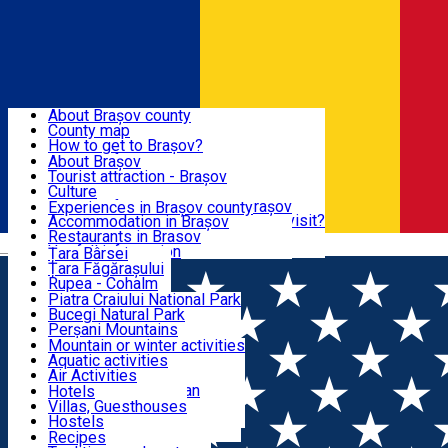
Sign In
Sign Up Free
BRAȘOV COUNTY
About Brașov county
County map
BRAȘOV
How to get to Brașov?
Tourist Information Centers
About Brașov
Tourist Guides
Tourist attraction - Brașov
EXPERIENCES
Brașov Tourism Recommendations
Culture
Historical tourist attractions
Tourist Information Center - Brașov
Experiences in Brașov county
What would a local recommend to visit?
Accommodation in Brașov
DESTINATIONS
Tourism news Brașov
Restaurants in Brasov
Română
Restaurants
Usefull information
Țara Bârsei
Țara Făgărașului
NATURE
Rupea - Cohalm
ECO Destinations
Piatra Craiului National Park
Bucegi Natural Park
ACTIVE TOURISM
Perșani Mountains
Făgăraș Mountains
Mountain or winter activities
Postăvarul Peak
Aquatic activities
ACCOMMODATION
Măgura Codlei
Air Activities
Ciucaș Mountains
Adventure, Equestrian
Hotels
Protected areas
Cycling, Running
Villas, Guesthouses
CULTURAL HERITAGE
Other natural attractions
Other activities
Hostels
Speoturism
Cottages
Recipes