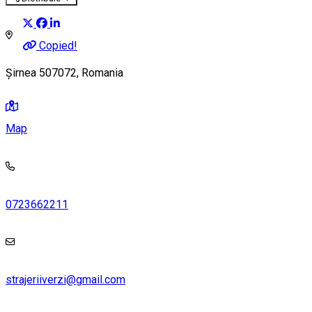
Copied!
Șirnea 507072, Romania
Map
0723662211
strajeriiverzi@gmail.com