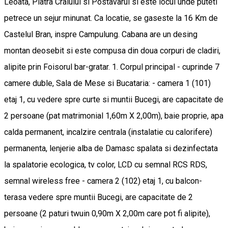
Leoata, Piatra Craiului si Postavarul si este locul unde puteti
petrece un sejur minunat. Ca locatie, se gaseste la 16 Km de
Castelul Bran, inspre Campulung. Cabana are un desing
montan deosebit si este compusa din doua corpuri de cladiri,
alipite prin Foisorul bar-gratar. 1. Corpul principal - cuprinde 7
camere duble, Sala de Mese si Bucataria: - camera 1 (101)
etaj 1, cu vedere spre curte si muntii Bucegi, are capacitate de
2 persoane (pat matrimonial 1,60m X 2,00m), baie proprie, apa
calda permanent, incalzire centrala (instalatie cu calorifere)
permanenta, lenjerie alba de Damasc spalata si dezinfectata
la spalatorie ecologica, tv color, LCD cu semnal RCS RDS,
semnal wireless free - camera 2 (102) etaj 1, cu balcon-
terasa vedere spre muntii Bucegi, are capacitate de 2
persoane (2 paturi twuin 0,90m X 2,00m care pot fi alipite),