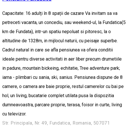
Capacitate: 16 adulți în 8 spații de cazare Va invitam sa va
petreceti vacanta, un concediu, sau weekend-ul, la Fundatica(5
km de Fundata), intr-un spatiu nepoluat si pitoresc, la o
altitudine de 1328m, in mijlocul naturii, cu peisaje superbe.
Cadrul natural in care se afla pensiunea va ofera conditii
ideale pentru diverse activitati in aer liber precum drumetiile
in padure, mountain bickeing, echitatie, Tree adventure park;
iarna - plimbari cu sania, ski, sanius. Pensiunea dispune de 8
camere, o camera are baie proprie, restul camerelor cu bai pe
hol, un living, bucatarie complet utilata pusa la dispozitia
dumneavoastra, parcare proprie, terasa, foisor in curte, living
cu televizor.
Str. Principala, Nr. 49, Fundatica, Romania, 507071