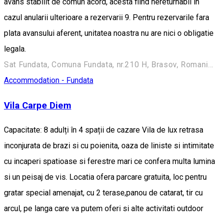
avans stabilit de comun acord, acesta fiind nereturnabil in
cazul anularii ulterioare a rezervarii 9. Pentru rezervarile fara
plata avansului aferent, unitatea noastra nu are nici o obligatie
legala.
Sat Fundata, Comuna Fundata, nr.210 H, Brasov, Romania, 507070
Accommodation - Fundata
Vila Carpe Diem
Capacitate: 8 adulți în 4 spații de cazare Vila de lux retrasa
inconjurata de brazi si cu poienita, oaza de liniste si intimitate
cu incaperi spatioase si ferestre mari ce confera multa lumina
si un peisaj de vis. Locatia ofera parcare gratuita, loc pentru
gratar special amenajat, cu 2 terase,panou de catarat, tir cu
arcul, pe langa care va putem oferi si alte activitati outdoor