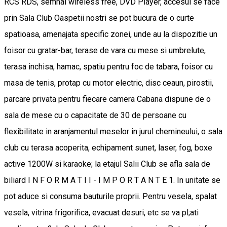
RCS RDS, semnal wireless free, DVD Player, accesul se face
prin Sala Club Oaspetii nostri se pot bucura de o curte
spatioasa, amenajata specific zonei, unde au la dispozitie un
foisor cu gratar-bar, terase de vara cu mese si umbrelute,
terasa inchisa, hamac, spatiu pentru foc de tabara, foisor cu
masa de tenis, protap cu motor electric, disc ceaun, pirostii,
parcare privata pentru fiecare camera Cabana dispune de o
sala de mese cu o capacitate de 30 de persoane cu
flexibilitate in aranjamentul meselor in jurul chemineului, o sala
club cu terasa acoperita, echipament sunet, laser, fog, boxe
active 1200W si karaoke; la etajul Salii Club se afla sala de
biliard I N F O R M A T I I - I M P O R T A N T E 1. In unitate se
pot aduce si consuma bauturile proprii. Pentru vesela, spalat
vesela, vitrina frigorifica, evacuat desuri, etc se va pl;ati