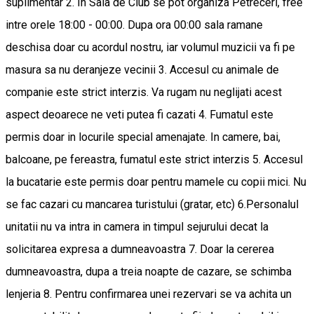
suplimentar 2. In Sala de Club se pot organiza Petreceri, free
intre orele 18:00 - 00:00. Dupa ora 00:00 sala ramane
deschisa doar cu acordul nostru, iar volumul muzicii va fi pe
masura sa nu deranjeze vecinii 3. Accesul cu animale de
companie este strict interzis. Va rugam nu neglijati acest
aspect deoarece ne veti putea fi cazati 4. Fumatul este
permis doar in locurile special amenajate. In camere, bai,
balcoane, pe fereastra, fumatul este strict interzis 5. Accesul
la bucatarie este permis doar pentru mamele cu copii mici. Nu
se fac cazari cu mancarea turistului (gratar, etc) 6.Personalul
unitatii nu va intra in camera in timpul sejurului decat la
solicitarea expresa a dumneavoastra 7. Doar la cererea
dumneavoastra, dupa a treia noapte de cazare, se schimba
lenjeria 8. Pentru confirmarea unei rezervari se va achita un