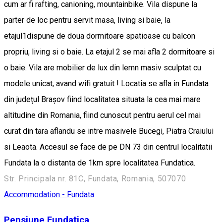
cum ar fi rafting, canioning, mountainbike. Vila dispune la
parter de loc pentru servit masa, living si baie, la
etajul1dispune de doua dormitoare spatioase cu balcon
propriu, living si o baie. La etajul 2 se mai afla 2 dormitoare si
o baie. Vila are mobilier de lux din lemn masiv sculptat cu
modele unicat, avand wifi gratuit ! Locatia se afla in Fundata
din județul Brașov fiind localitatea situata la cea mai mare
altitudine din Romania, fiind cunoscut pentru aerul cel mai
curat din tara aflandu se intre masivele Bucegi, Piatra Craiului
si Leaota. Accesul se face de pe DN 73 din centrul localitatii
Fundata la o distanta de 1km spre localitatea Fundatica.
Str. Principala nr. 81C, Fundata, Romania, 507070
Accommodation - Fundata
Pensiune Fundatica