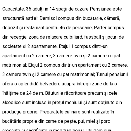
Capacitate: 36 adulți în 14 spații de cazare Pensiunea este
structurată astfel: Demisol compus din bucătărie, cămară,
depozit și restaurant pentru 46 de persoane; Parter compus
din recepție, zona de relaxare cu biliard, fussball și jocuri de
societate și 2 apartamente; Etajul 1 compus dintr-un
apartament cu 2 camere, 3 camere twin și 2 camere cu pat
matrimonial; Etajul 2 compus dintr-un apartament cu 2 camere,
3 camere twin și 2 camere cu pat matrimonial; Turnul pensiunii
ofera o splendidă belvedere asupra întregii zone de la o
înălțime de 24 de m. Băuturile răcoritoare precum și cele
alcoolice sunt incluse în prețul meniului și sunt obținute din
producție proprie. Preparatele culinare sunt realizate în
bucătăria proprie din carne de pește, pui, miel și porc
crescute și sacrificate în mod tradițional. Utilizăm oua,