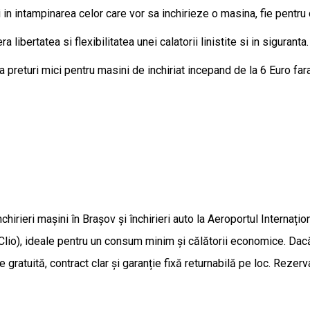
 intampinarea celor care vor sa inchirieze o masina, fie pentru ca
bertatea si flexibilitatea unei calatorii linistite si in siguranta.
 preturi mici pentru masini de inchiriat incepand de la 6 Euro far
irieri mașini în Brașov și închirieri auto la Aeroportul Internaț
o), ideale pentru un consum minim și călătorii economice. Dacă s
are gratuită, contract clar și garanție fixă returnabilă pe loc. Rez