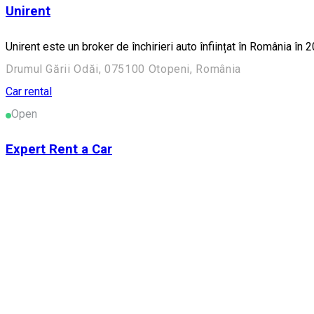
Unirent
Unirent este un broker de închirieri auto înființat în România în 
Drumul Gării Odăi, 075100 Otopeni, România
Car rental
Open
Expert Rent a Car