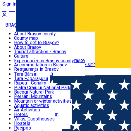
Sign In
Sign Up Free
BRAȘOV COUNTY
About Brașov county
County map
BRAȘOV
How to get to Brașov?
Tourist Information Centers
About Brașov
Tourist Guides
Tourist attraction - Brașov
EXPERIENCES
Brașov Tourism Recommendations
Culture
Historical tourist attractions
Tourist Information Center - Brașov
Experiences in Brașov county
What would a local recommend to visit?
Accommodation in Brașov
DESTINATIONS
Tourism news Brașov
Restaurants in Brasov
Română
Restaurants
Usefull information
Țara Bârsei
Țara Făgărașului
NATURE
Rupea - Cohalm
ECO Destinations
Piatra Craiului National Park
Bucegi Natural Park
ACTIVE TOURISM
Perșani Mountains
Făgăraș Mountains
Mountain or winter activities
Postăvarul Peak
Aquatic activities
ACCOMMODATION
Măgura Codlei
Air Activities
Ciucaș Mountains
Adventure, Equestrian
Hotels
Protected areas
Cycling, Running
Villas, Guesthouses
CULTURAL HERITAGE
Other natural attractions
Other activities
Hostels
Speoturism
Cottages
Recipes