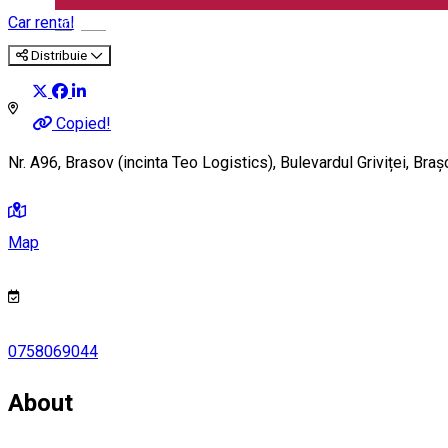
Car rental
English
Distribuie
Copied!
Nr. A96, Brasov (incinta Teo Logistics), Bulevardul Griviței, B
Map
0758069044
About