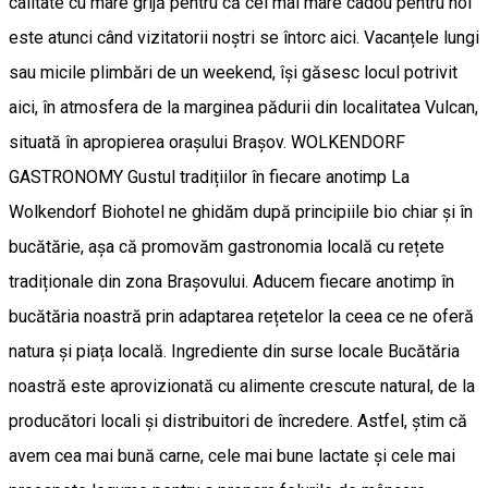
calitate cu mare grijă pentru că cel mai mare cadou pentru noi
este atunci când vizitatorii noștri se întorc aici. Vacanțele lungi
sau micile plimbări de un weekend, își găsesc locul potrivit
aici, în atmosfera de la marginea pădurii din localitatea Vulcan,
situată în apropierea orașului Brașov. WOLKENDORF
GASTRONOMY Gustul tradițiilor în fiecare anotimp La
Wolkendorf Biohotel ne ghidăm după principiile bio chiar și în
bucătărie, așa că promovăm gastronomia locală cu rețete
tradiționale din zona Brașovului. Aducem fiecare anotimp în
bucătăria noastră prin adaptarea rețetelor la ceea ce ne oferă
natura și piața locală. Ingrediente din surse locale Bucătăria
noastră este aprovizionată cu alimente crescute natural, de la
producători locali și distribuitori de încredere. Astfel, știm că
avem cea mai bună carne, cele mai bune lactate și cele mai