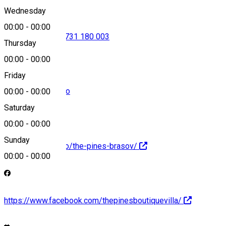
Wednesday
00:00
-
00:00
0738 124 966
•
0731 180 003
Thursday
00:00
-
00:00
Friday
home@thepines.ro
00:00
-
00:00
Saturday
00:00
-
00:00
Sunday
https://thepines.ro/the-pines-brasov/
00:00
-
00:00
https://www.facebook.com/thepinesboutiquevilla/