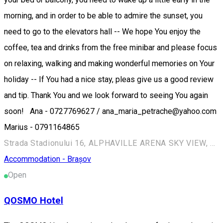
morning, and in order to be able to admire the sunset, you
need to go to the elevators hall -- We hope You enjoy the
coffee, tea and drinks from the free minibar and please focus
on relaxing, walking and making wonderful memories on Your
holiday -- If You had a nice stay, pleas give us a good review
and tip. Thank You and we look forward to seeing You again
soon! Ana - 0727769627 / ana_maria_petrache@yahoo.com
Marius - 0791164865
Strada Stadionului 16, ALPHAVILLE ARENA SKY VIEW, Bl.C2, Ap.117, Etj.11
Accommodation - Brașov
Open
QOSMO Hotel