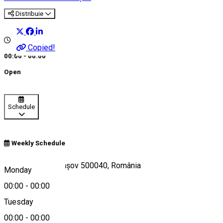
Distribuie
Copied!
00:00 - 00:00
Open
Schedule
Weekly Schedule
Str. Cloșca 44, Brașov 500040, România
Monday
00:00
-
00:00
Tuesday
Map
00:00
-
00:00