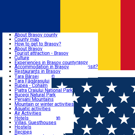
Sign In
Sign Up Free
BRAȘOV COUNTY
About Brașov county
County map
BRAȘOV
How to get to Brașov?
Tourist Information Centers
About Brașov
Tourist Guides
Tourist attraction - Brașov
EXPERIENCES
Brașov Tourism Recommendations
Culture
Historical tourist attractions
Tourist Information Center - Brașov
Experiences in Brașov county
What would a local recommend to visit?
Accommodation in Brașov
DESTINATIONS
Tourism news Brașov
Restaurants in Brasov
Română
Restaurants
Usefull information
Țara Bârsei
Țara Făgărașului
NATURE
Rupea - Cohalm
ECO Destinations
Piatra Craiului National Park
Bucegi Natural Park
ACTIVE TOURISM
Perșani Mountains
Făgăraș Mountains
Mountain or winter activities
Postăvarul Peak
Aquatic activities
ACCOMMODATION
Măgura Codlei
Air Activities
Ciucaș Mountains
Adventure, Equestrian
Hotels
Protected areas
Cycling, Running
Villas, Guesthouses
CULTURAL HERITAGE
Other natural attractions
Other activities
Hostels
Speoturism
Cottages
Recipes