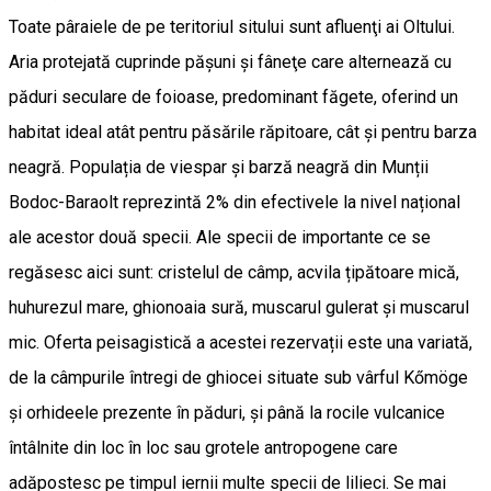
Toate pâraiele de pe teritoriul sitului sunt afluenţi ai Oltului.
Aria protejată cuprinde păşuni şi fâneţe care alternează cu
păduri seculare de foioase, predominant făgete, oferind un
habitat ideal atât pentru păsările răpitoare, cât și pentru barza
neagră. Populația de viespar și barză neagră din Munții
Bodoc-Baraolt reprezintă 2% din efectivele la nivel național
ale acestor două specii. Ale specii de importante ce se
regăsesc aici sunt: cristelul de câmp, acvila țipătoare mică,
huhurezul mare, ghionoaia sură, muscarul gulerat și muscarul
mic. Oferta peisagistică a acestei rezervații este una variată,
de la câmpurile întregi de ghiocei situate sub vârful Kőmöge
și orhideele prezente în păduri, și până la rocile vulcanice
întâlnite din loc în loc sau grotele antropogene care
adăpostesc pe timpul iernii multe specii de lilieci. Se mai