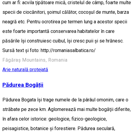
cum ar fi: acvila țipătoare mică, cristelul de câmp, foarte multe
specii de ciocănitori, șoimul călător, cocoşul de munte, barza
neagră etc. Pentru ocrotirea pe termen lung a acestor specii
este foarte importantă conservarea habitatelor în care
păsările își construiesc cuibul, își cresc puii și se hrănesc.
Sursă text și foto: http://romaniasalbatica.ro/
Făgăraș Mountains, Romania
Arie naturală protejată
Pădurea Bogății
Pădurea Bogata îşi trage numele de la pârâul omonim, care o
străbate pe zece km. Aglomerează mai multe bogăţii diferite,
în afara celor istorice: geologice, fizico-geologice,
peisagistice, botanice şi forestiere. Pădurea seculară,