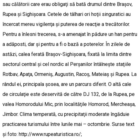
sau călătorii care erau obligaţi să bată drumul dintre Braşov,
Rupea şi Sighişoara. Cetele de tâlhari ori hoţii singuratici au
încercat mereu vigilenţa şi puterea de reacţie a trecătorilor.
Pentru a înlesni trecerea, s-a amenajat în pădure un han pentru
a adăposti, dar şi pentru a fi o bază a poterelor. În zilele de
astăzi, calea ferată Braşov-Sighişoara, fixată la limita dintre
sectorul central şi cel nordic al Perşanilor întâlneşte staţiile
Rotbav, Apaţa, Ormeniş, Augustin, Racoş, Mateiaş şi Rupea. La
rândul ei, principala şosea, are un parcurs diferit. O altă cale
de circulaţie este deservită de către DJ 132, de la Rupea, pe
valea Homorodului Mic, prin localităţile Homorod, Mercheaşa,
Jimbor. Clima temperată, cu precipitaţii moderate îngăduie
practicarea turismului între lunile mai – octombrie. Surse text
și foto: http://www.rupeaturistica.ro/;