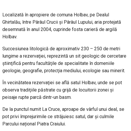
Localizată în apropiere de comuna Holbav, pe Dealul
Ghirtalău, între Pârâul Crucii şi Pârâul Lupului, aria protejată
desemnată în anul 2004, cuprinde fosta carieră de argilă
Holbav.
Succesiunea litologică de aproximativ 230 – 250 de metri
lungime a rezervaţiei, reprezintă un sit geologic de cercetare
ştiinţifică pentru facultăţile de specialitate în domeniile
geologie, geografie, protecţia mediului, ecologie sau minerit.
În vecinătatea rezervaţiei se află satul Holbav, unde se pot
observa tradiţiile păstrate cu grijă de locuitorii zonei şi
peisaje rupte parcă dintr-un basm.
De la punctul numit La Cruce, aproape de vârful unui deal, se
pot privi împrejurimile ce străjuiesc satul, dar și culmile
Parcului național Piatra Craiului.