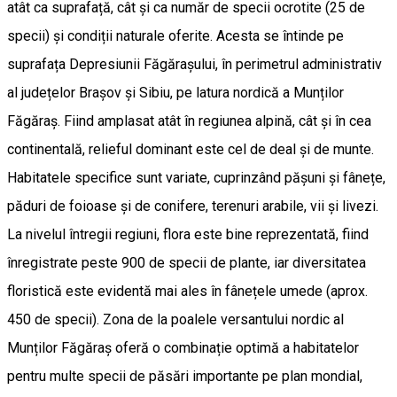
atât ca suprafață, cât și ca număr de specii ocrotite (25 de
specii) și condiții naturale oferite. Acesta se întinde pe
suprafața Depresiunii Făgărașului, în perimetrul administrativ
al județelor Brașov și Sibiu, pe latura nordică a Munților
Făgăraș. Fiind amplasat atât în regiunea alpină, cât și în cea
continentală, relieful dominant este cel de deal și de munte.
Habitatele specifice sunt variate, cuprinzând pășuni și fânețe,
păduri de foioase și de conifere, terenuri arabile, vii și livezi.
La nivelul întregii regiuni, flora este bine reprezentată, fiind
înregistrate peste 900 de specii de plante, iar diversitatea
floristică este evidentă mai ales în fânețele umede (aprox.
450 de specii). Zona de la poalele versantului nordic al
Munților Făgăraș oferă o combinație optimă a habitatelor
pentru multe specii de păsări importante pe plan mondial,