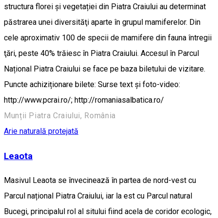
structura florei şi vegetației din Piatra Craiului au determinat
păstrarea unei diversităţi aparte în grupul mamiferelor. Din
cele aproximativ 100 de specii de mamifere din fauna întregii
ţări, peste 40% trăiesc în Piatra Craiului. Accesul în Parcul
Național Piatra Craiului se face pe baza biletului de vizitare.
Puncte achiziționare bilete: Surse text și foto-video:
http://www.pcrai.ro/; http://romaniasalbatica.ro/
Munții Piatra Craiului, România
Arie naturală protejată
Leaota
Masivul Leaota se învecinează în partea de nord-vest cu
Parcul național Piatra Craiului, iar la est cu Parcul natural
Bucegi, principalul rol al sitului fiind acela de coridor ecologic,