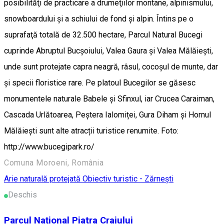
posibilităţi de practicare a drumeţiilor montane, alpinismului,
snowboardului şi a schiului de fond şi alpin. Întins pe o
suprafaţă totală de 32.500 hectare, Parcul Natural Bucegi
cuprinde Abruptul Bucşoiului, Valea Gaura şi Valea Mălăieşti,
unde sunt protejate capra neagră, râsul, cocoşul de munte, dar
şi specii floristice rare. Pe platoul Bucegilor se găsesc
monumentele naturale Babele şi Sfinxul, iar Crucea Caraiman,
Cascada Urlătoarea, Peștera Ialomiței, Gura Diham și Hornul
Mălăiești sunt alte atracții turistice renumite. Foto:
http://www.bucegipark.ro/
Comuna Moroeni, România
Arie naturală protejată
Obiectiv turistic - Zărnești
Deschis
Parcul Național Piatra Craiului