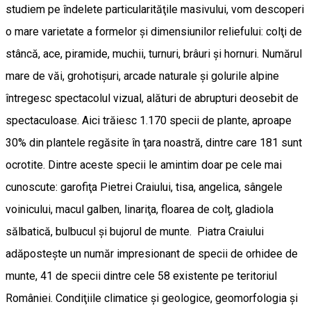
studiem pe îndelete particularităţile masivului, vom descoperi
o mare varietate a formelor şi dimensiunilor reliefului: colţi de
stâncă, ace, piramide, muchii, turnuri, brâuri şi hornuri. Numărul
mare de văi, grohotişuri, arcade naturale şi golurile alpine
întregesc spectacolul vizual, alături de abrupturi deosebit de
spectaculoase. Aici trăiesc 1.170 specii de plante, aproape
30% din plantele regăsite în ţara noastră, dintre care 181 sunt
ocrotite. Dintre aceste specii le amintim doar pe cele mai
cunoscute: garofiţa Pietrei Craiului, tisa, angelica, sângele
voinicului, macul galben, linariţa, floarea de colț, gladiola
sălbatică, bulbucul și bujorul de munte. Piatra Craiului
adăpostește un număr impresionant de specii de orhidee de
munte, 41 de specii dintre cele 58 existente pe teritoriul
României. Condiţiile climatice şi geologice, geomorfologia şi