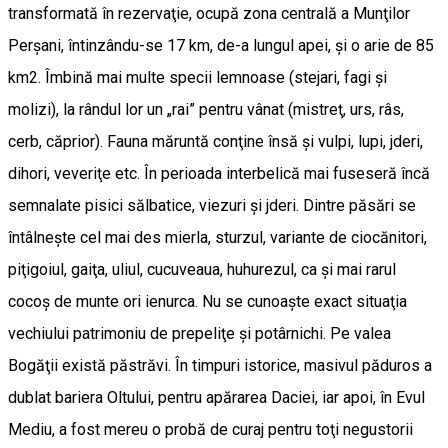
transformată în rezervaţie, ocupă zona centrală a Munţilor
Perşani, întinzându-se 17 km, de-a lungul apei, şi o arie de 85
km2. Îmbină mai multe specii lemnoase (stejari, fagi şi
molizi), la rândul lor un „rai” pentru vânat (mistreţ, urs, râs,
cerb, căprior). Fauna măruntă conţine însă şi vulpi, lupi, jderi,
dihori, veveriţe etc. În perioada interbelică mai fuseseră încă
semnalate pisici sălbatice, viezuri şi jderi. Dintre păsări se
întâlneşte cel mai des mierla, sturzul, variante de ciocănitori,
piţigoiul, gaiţa, uliul, cucuveaua, huhurezul, ca şi mai rarul
cocoş de munte ori ienurca. Nu se cunoaşte exact situaţia
vechiului patrimoniu de prepeliţe şi potârnichi. Pe valea
Bogăţii există păstrăvi. În timpuri istorice, masivul păduros a
dublat bariera Oltului, pentru apărarea Daciei, iar apoi, în Evul
Mediu, a fost mereu o probă de curaj pentru toţi negustorii