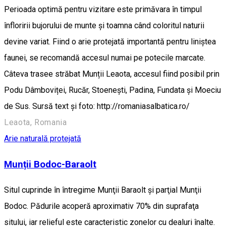
Perioada optimă pentru vizitare este primăvara în timpul
înfloririi bujorului de munte și toamna când coloritul naturii
devine variat. Fiind o arie protejată importantă pentru liniștea
faunei, se recomandă accesul numai pe potecile marcate.
Câteva trasee străbat Munții Leaota, accesul fiind posibil prin
Podu Dâmboviței, Rucăr, Stoenești, Padina, Fundata și Moeciu
de Sus. Sursă text și foto: http://romaniasalbatica.ro/
Leaota, Romania
Arie naturală protejată
Munții Bodoc-Baraolt
Situl cuprinde în întregime Munţii Baraolt şi parţial Munţii
Bodoc. Pădurile acoperă aproximativ 70% din suprafaţa
sitului, iar relieful este caracteristic zonelor cu dealuri înalte.