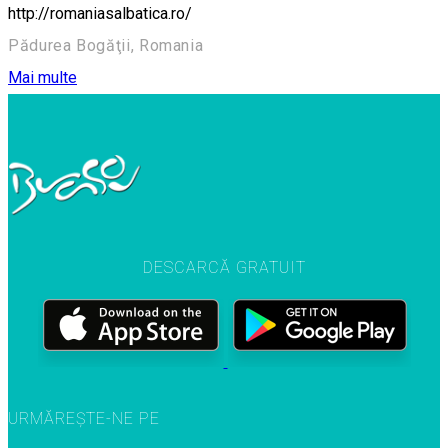
http://romaniasalbatica.ro/
Pădurea Bogăţii, Romania
Mai multe
DESCARCĂ GRATUIT
URMĂREȘTE-NE PE