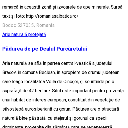
remarcă în această zonă și izvoarele de ape minerale. Sursă
text și foto: http://romaniasalbatica.ro/
Bodoc 527035, Romania
Arie naturală protejată
Pădurea de pe Dealul Purcăretului
Aria naturală se află în partea central-vestică a județului
Brașov, în comuna Beclean, în apropiere de drumul județean
care leagă localitatea Voila de Cincșor, şi se întinde pe o
suprafaţă de 42 hectare. Situl este important pentru prezenţa
unui habitat de interes european, constituit din vegetaţie de
silvostepă eurosiberiană cu gorun. Pădurea are o structură
naturală bine păstrată, cu stejarul şi gorunul ca specii
dominante, provenite din sămânţă care se regenerează