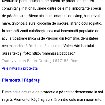
favorabile pentru numeroase specii de păsări de interes
comunitar și național. Unele dintre cele mai importante specii
de păsări care trăiesc aici sunt: cristelul de câmp, huhurezul
mare, ghionoaia sură, ciocârlia de pădure, sfrânciocul roșiatic.
În această zonă cuibărește cea mai însemnată populație de
acvilă țipătoare mică și de viespar din România, densitatea
cea mai ridicată fiind atinsă la sud de Valea Hârtibaciului.
Sursă text și foto: http://romaniasalbatica.ro/
Transylvanian Basin, Cristești 547185, Romania
Arie naturală protejată
Piemontul Făgăraș
Dintre ariile naturale de protecție a păsărilor desemnate la noi
în țară, Piemontul Făgăraș se află printre cele mai importante,