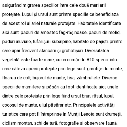
asigurând migrarea speciilor între cele două mari arii
protejate. Lupul și ursul sunt printre speciile ce beneficiază
de acest rol al ariei naturale protejate. Habitatele identificate
aici sunt: păduri de amestec fag-răşinoase, păduri de molid,
păduri aluviale, tufărişuri subalpine, habitate de pajişti, printre
care apar frecvent stâncării şi grohotişuri. Diversitatea
vegetală este foarte mare, cu un număr de 810 specii, între
care câteva specii protejate prin lege sunt: garofiţe de munte,
floarea de colţ, bujorul de munte, tisa, zâmbrul etc. Diverse
specii de mamifere şi păsări au fost identificate aici, unele
dintre cele protejate prin lege fiind ursul brun, râsul, lupul,
cocoşul de munte, uliul păsărar etc. Principalele activităţi
turistice care pot fi întreprinse în Munţii Leaota sunt drumeţii,
ciclism montan, schi de tură, fotografie şi observare faună.