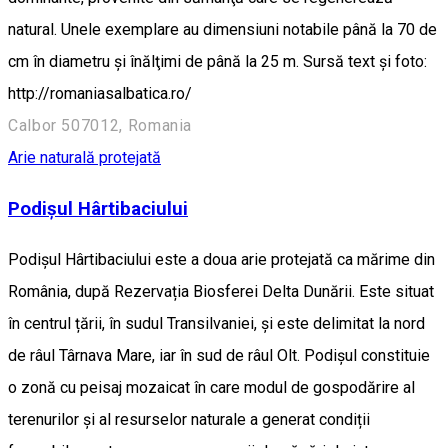
natural. Unele exemplare au dimensiuni notabile până la 70 de
cm în diametru şi înălţimi de până la 25 m. Sursă text și foto:
http://romaniasalbatica.ro/
Calbor 507012, Romania
Arie naturală protejată
Podișul Hârtibaciului
Podișul Hârtibaciului este a doua arie protejată ca mărime din
România, după Rezervația Biosferei Delta Dunării. Este situat
în centrul țării, în sudul Transilvaniei, și este delimitat la nord
de râul Târnava Mare, iar în sud de râul Olt. Podișul constituie
o zonă cu peisaj mozaicat în care modul de gospodărire al
terenurilor și al resurselor naturale a generat condiții