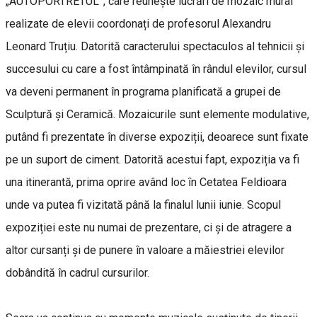
„AUTOPORTRETUL”, care reunește lucrări de mozaic mural
realizate de elevii coordonați de profesorul Alexandru
Leonard Truțiu. Datorită caracterului spectaculos al tehnicii și
succesului cu care a fost întâmpinată în rândul elevilor, cursul
va deveni permanent în programa planificată a grupei de
Sculptură și Ceramică. Mozaicurile sunt elemente modulative,
putând fi prezentate în diverse expoziții, deoarece sunt fixate
pe un suport de ciment. Datorită acestui fapt, expoziția va fi
una itinerantă, prima oprire având loc ȋn Cetatea Feldioara
unde va putea fi vizitată până la finalul lunii iunie. Scopul
expoziției este nu numai de prezentare, ci și de atragere a
altor cursanți și de punere în valoare a măiestriei elevilor
dobândită în cadrul cursurilor.