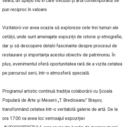
seară, un spațiu viu în care trecutul și arta contemporană se
pun reciproc ȋn valoare.
Vizitatorii vor avea ocazia să exploreze cele trei turnuri ale
cetății, unde sunt amenajate expoziții de istorie și etnografie,
dar și să descopere detalii fascinante despre procesul de
restaurare și importanța acestui obiectiv de patrimoniu. În
plus, evenimentul oferă oportunitatea rară de a vizita cetatea
pe parcursul serii, într-o atmosferă specială.
Programul artistic continuă tradiția colaborării cu Școala
Populară de Arte şi Meserii „T. Brediceanu” Brașov,
transformând cetatea într-o veritabilă galerie de artă. De la
ora 17:00 va avea loc vernisajul expoziției