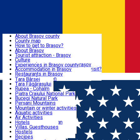
Sign In
Sign Up Free
BRAȘOV COUNTY
About Brașov county
County map
BRAȘOV
How to get to Brașov?
Tourist Information Centers
About Brașov
Tourist Guides
Tourist attraction - Brașov
EXPERIENCES
Brașov Tourism Recommendations
Culture
Historical tourist attractions
Tourist Information Center - Brașov
Experiences in Brașov county
What would a local recommend to visit?
Accommodation in Brașov
DESTINATIONS
Tourism news Brașov
Restaurants in Brasov
Română
Restaurants
Usefull information
Țara Bârsei
Țara Făgărașului
NATURE
Rupea - Cohalm
ECO Destinations
Piatra Craiului National Park
Bucegi Natural Park
ACTIVE TOURISM
Perșani Mountains
Făgăraș Mountains
Mountain or winter activities
Postăvarul Peak
Aquatic activities
ACCOMMODATION
Măgura Codlei
Air Activities
Ciucaș Mountains
Adventure, Equestrian
Hotels
Protected areas
Cycling, Running
Villas, Guesthouses
CULTURAL HERITAGE
Other natural attractions
Other activities
Hostels
Speoturism
Cottages
Recipes