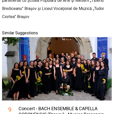
parteneriat cu Şcoala Populară de Arte şi Meserii „Tiberiu
Brediceanu” Braşov şi Liceul Vocaţional de Muzică „Tudor
Ciortea” Braşov
Similar Suggestions
Concert - BACH ENSEMBLE & CAPELLA
9