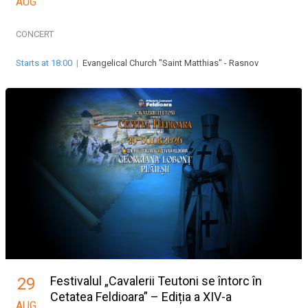
AUG
CONCERT
Starts at 18:00
|
Evangelical Church "Saint Matthias" - Rasnov
Festivalul „Cavalerii Teutoni se întorc în
29
Cetatea Feldioara” – Ediția a XIV-a
AUG