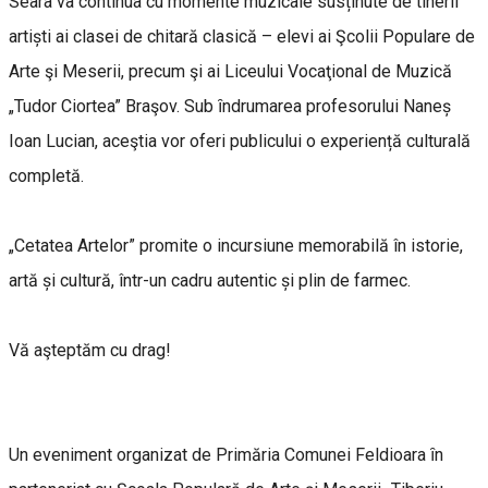
Seara va continua cu momente muzicale susținute de tinerii
artiști ai clasei de chitară clasică – elevi ai Şcolii Populare de
Arte şi Meserii, precum şi ai Liceului Vocaţional de Muzică
„Tudor Ciortea” Braşov. Sub ȋndrumarea profesorului Naneș
Ioan Lucian, aceştia vor oferi publicului o experiență culturală
completă.
„Cetatea Artelor” promite o incursiune memorabilă în istorie,
artă și cultură, într-un cadru autentic și plin de farmec.
Vă aşteptăm cu drag!
Un eveniment organizat de Primăria Comunei Feldioara ȋn